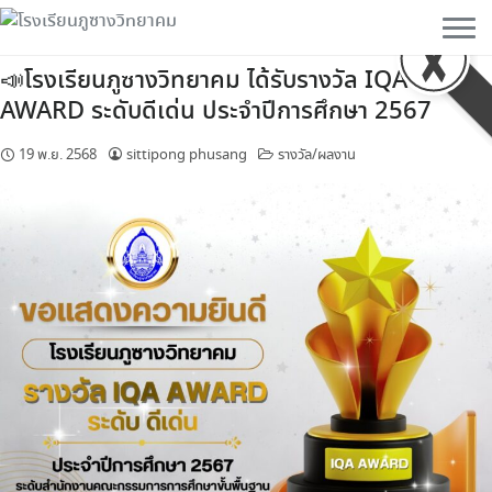
Skip
to
content
📣โรงเรียน​ภูซาง​วิทยาคม​ ได้​รับรางวัล​ ​IQA
AWARD ระดับ​ดีเด่น​ ประจำปี​การศึกษา​ 2567
19 พ.ย. 2568
sittipong phusang
รางวัล/ผลงาน