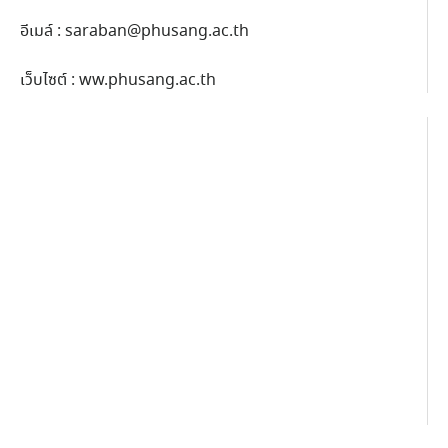
อีเมล์ :
saraban@phusang.ac.th
เว็บไซต์ : ww.phusang.ac.th