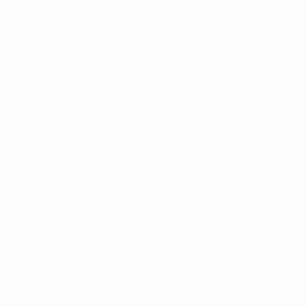
พัสดุ ประจําปี งบประมาณ พ.ศ .2568