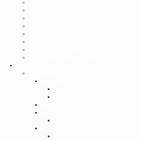
▶︎ กลุ่มสาระสังคมฯ
▶︎ กลุ่มสาระภาษาต่างประเทศ
▶︎ กลุ่มสาระสุขศึกษาและพลศึกษา
▶︎ กลุ่มสาระดนตรีและนาฏศิลป์
▶︎ กลุ่มสาระการงานอาชีพ
▶︎ ครูแนะแนว
▶︎ เจ้าหน้าที่ประจำสำนักงาน , ลูกจ้างประจำ
▶︎ เจ้าหน้าที่รักษาความปลอดภัย, แม่บ้าน,พนักงานทั่
เว็บไซต์ภายใน
เว็บไซต์กลุ่มงาน
▶︎ กลุ่มบริหารงานวิชาการ
▶︎ งานประกันคุณภาพการศึกษา
▶︎ งานห้องสมุด
▶︎ กลุ่มงานบริหารงานบุคคล
▶︎ กลุ่มงานบริหารงบประมาณ
▶︎ งานนโยบายและแผนงาน
▶︎ กลุ่มงานบริหารทั่วไป(อยู่ระหว่างดำเนินการเ
▶︎ งานระบบเครือข่ายคอมพิวเตอร์และอิน