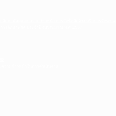
าร จัดหาพัสดุและ ความก้าวหน้า การจัดซื้อจัดจ้าง หรือการจัดหา 
อ การจัดหาพัสดุ ประจําปี งบประมาณ พ.ศ .2567
68
ละความก้าวหน้าในการดำเนินงาน