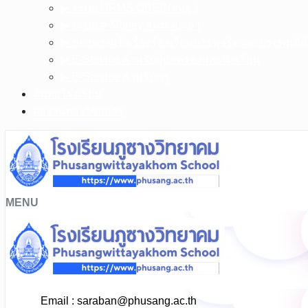
▶︎ ระบบ HRMS.OBEC(สพฐ.)
▶︎ ระบบ e-Money สพม.พะเยา
▶︎ ช่องทางแจ้งเรื่องร้องเรียนการทุจริตและประพฤติ
▶︎ E-Service สำหรับผู้ปกครองและนักเรียน
▶︎ E-Service สำหรับครู
ติดต่อโรงเรียน
ผลงานทางวิชาการ
MENU
Email :
saraban@phusang.ac.th