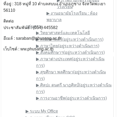
▶︎ ภาพถ่ายกิจกรรมของ
ที่อยู่ : 318 หมู่ที่ 10 ตำบลสบบง อำเภอภูซาง จังหวัดพะเยา
โรงเรียน
56110
▶︎ งานอนามัยโรงเรียน : ห้อง
พยาบาล
ติดต่อ
กลุ่มสาระ
ประชาสัมพันธ์ : (054) 445582
▶︎ วิทยาศาสตร์และเทคโนโลยี
อีเมล์ :
saraban@phusang.ac.th
▶︎ คณิตศาสตร์(อยู่ระหว่างดำเนินการ)
▶︎ ภาษาไทย(อยู่ระหว่างดำเนินการ)
เว็บไซต์ : ww.phusang.ac.th
▶︎ สังคมศึกษาฯ(อยู่ระหว่างดำเนินการ)
▶︎ ภาษาต่างประเทศ(อยู่ระหว่างดำเนิน
การ)
▶︎ สุขศึกษา พลศึกษา(อยู่ระหว่างดำเนิน
การ)
▶︎ ศิลปะ ดนตรี นาฏศิลป์(อยู่ระหว่างดำเนิน
การ)
▶︎ การงานอาชีพ(อยู่ระหว่างดำเนินการ)
E-Service
▶︎ ระบบ My Office