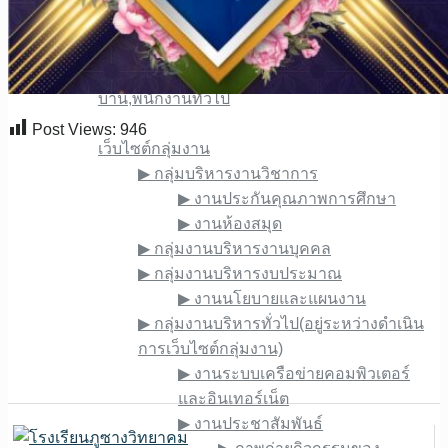
▶︎ ครูแนะแนว
▶︎ เจ้าหน้าที่ประจำสำนักงาน , ลูกจ้างประจำ
▶︎ เจ้าหน้าที่รักษาความปลอดภัย, แม่
บ้าน,พนักงานทั่วไป
เว็บไซต์ภายใน
Post Views:
946
เว็บไซต์กลุ่มงาน
▶︎ กลุ่มบริหารงานวิชาการ
▶︎ งานประกันคุณภาพการศึกษา
▶︎ งานห้องสมุด
▶︎ กลุ่มงานบริหารงานบุคคล
▶︎ กลุ่มงานบริหารงบประมาณ
▶︎ งานนโยบายและแผนงาน
▶︎ กลุ่มงานบริหารทั่วไป(อยู่ระหว่างดำเนิน
การเว็บไซต์กลุ่มงาน)
▶︎ งานระบบเครือข่ายคอมพิวเตอร์
และอินเทอร์เน็ต
▶︎ งานประชาสัมพันธ์