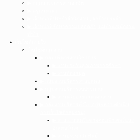
▶︎ กลุ่มสาระการงานอาชีพ
▶︎ ครูแนะแนว
▶︎ เจ้าหน้าที่ประจำสำนักงาน , ลูกจ้างประจำ
▶︎ เจ้าหน้าที่รักษาความปลอดภัย, แม่บ้าน,พนักงาน
ทั่วไป
เว็บไซต์ภายใน
เว็บไซต์กลุ่มงาน
▶︎ กลุ่มบริหารงานวิชาการ
▶︎ งานประกันคุณภาพการศึกษา
▶︎ งานห้องสมุด
▶︎ กลุ่มงานบริหารงานบุคคล
▶︎ กลุ่มงานบริหารงบประมาณ
▶︎ งานนโยบายและแผนงาน
▶︎ กลุ่มงานบริหารทั่วไป(อยู่ระหว่างดำเนิน
การเว็บไซต์กลุ่มงาน)
▶︎ งานระบบเครือข่ายคอมพิวเตอร์และ
อินเทอร์เน็ต
▶︎ งานประชาสัมพันธ์