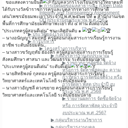
ขอแสดงความยินดี
กับบุคลากรโรงเรียนภูซางวิทยาคมที่
▶︎ การเปิดเผยข้อมูลสาธารณะ (Open Data
ได้รับรางวัลข้าราชการครูและบุคลากรทางการศึกษาดี
Integrity and Transparency Assessment:
เด่น”เพชรมัธยมพะเยา”ประจำปี​ พ.ศ.๒๕๖๗ ปีที่ ๑ สำนักงานเขต
OIT)ประจำปีงบประมาณ พ.ศ.2567
พื้นที่การศึกษามัธยมศึกษาพะเยา ทั้ง ๔ ท่าน ดังต่อไปนี้
เกี่ยวกับเรา
“ประเภทครูผู้สอนดีเด่น” ชนะเลิศอันดับ ๑
▶︎ ประวัติของโรงเรียน
– นางอนัญญา สมฤทธิ์ ครูผู้สอนกลุ่มสาระการเรียนรู้การงาน
▶︎ การบริหาร
อาชีพ ระดับมัธยมต้น
▶︎ โครงสร้างการบริหาร
– นางสาวขวัญฤทัย ฮ่องลึก ครูผู้สอนกลุ่มสาระการเรียนรู้
▶︎ กลุ่มบริหารงานงบประมาณ
สังคมศึกษา ศาสนา และวัฒนธรรม ระดับมัธยมปลาย
▶︎ รายการการจัดซื้อ จัดจ้าง
“ประเภทครูผู้สอนดีเด่น” ระดับดีเด่น
หรือการ จัดหาพัสดุและ ความ
– นายสิทธิพงษ์ กุลทอง ครูผู้สอนกลุ่มสาระการเรียนรู้
ก้าวหน้า การจัดซื้อจัดจ้าง หรือ
วิทยาศาสตร์และเทคโนโลยี ระดับมัธยมต้น
การจัดหา พัสดุ ประจําปี งบ
– นางสาวอัญชลี ดวงขยาย ครูผู้สอนกลุ่มสาระการเรียนรู้
ประมาณ พ.ศ .2568
วิทยาศาสตร์และเทคโนโลยี ระดับมัธยมปลาย
▶︎ รายงานผลการ จัดซื้อจัดจ้าง
หรือ การจัดหาพัสดุ ประจําปี
งบประมาณ พ.ศ .2567
▶︎ กลุ่มบริหารงานวิชาการ
▶︎ กลุ่มบริหารงานบุคล