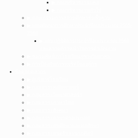
▶︎ กลุ่มบริหารงานบุคล
▶︎ กลุ่มบริหารงานทั่วไป
▶︎ คณะกรรมการสถานศึกษาขั้นพื้นฐาน
▶︎ แผนพัฒนาการศึกษาประจำปีงบประมาณ 2565-
2568
▶︎ แผนปฏิบัติการประจำปีงบประมาณ 2568
และความก้าวหน้าในการดำเนินงาน
▶︎ ชมรมศิษย์เก่าโรงเรียนภูซางวิทยาคม
▶︎ การป้องกันการทุจริตในองค์กร
ข้อมูลบุคลากร
▶︎ ผู้บริหารโรงเรียน
▶︎ กลุ่มสาระคณิตศาสตร์
▶︎ กลุ่มสาระวิทยาศาสตร์ฯ
▶︎ กลุ่มสาระภาษาไทย
▶︎ กลุ่มสาระสังคมฯ
▶︎ กลุ่มสาระภาษาต่างประเทศ
▶︎ กลุ่มสาระสุขศึกษาและพลศึกษา
▶︎ กลุ่มสาระดนตรีและนาฏศิลป์