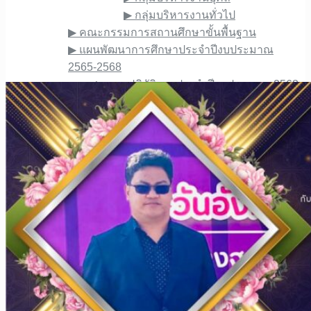
▶︎ กลุ่มบริหารงานทั่วไป
▶︎ คณะกรรมการสถานศึกษาขั้นพื้นฐาน
▶︎ แผนพัฒนาการศึกษาประจำปีงบประมาณ
2565-2568
▶︎ แผนปฏิบัติการประจำปีงบประมาณ 2568
และความก้าวหน้าในการดำเนินงาน
▶︎ ชมรมศิษย์เก่าโรงเรียนภูซางวิทยาคม
▶︎ การป้องกันการทุจริตในองค์กร
ข้อมูลบุคลากร
▶︎ ผู้บริหารโรงเรียน
▶︎ กลุ่มสาระคณิตศาสตร์
▶︎ กลุ่มสาระวิทยาศาสตร์ฯ
▶︎ กลุ่มสาระภาษาไทย
▶︎ กลุ่มสาระสังคมฯ
▶︎ กลุ่มสาระภาษาต่างประเทศ
▶︎ กลุ่มสาระสุขศึกษาและพลศึกษา
▶︎ กลุ่มสาระดนตรีและนาฏศิลป์
▶︎ กลุ่มสาระการงานอาชีพ