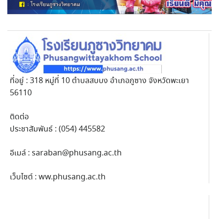
ที่อยู่ : 318 หมู่ที่ 10 ตำบลสบบง อำเภอภูซาง จังหวัดพะเยา
56110
ติดต่อ
ประชาสัมพันธ์ : (054) 445582
อีเมล์ :
saraban@phusang.ac.th
เว็บไซต์ : ww.phusang.ac.th