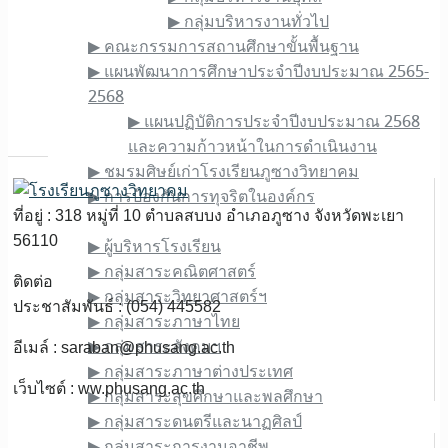
▶︎ กลุ่มบริหารงานทั่วไป
▶︎ คณะกรรมการสถานศึกษาขั้นพื้นฐาน
▶︎ แผนพัฒนาการศึกษาประจำปีงบประมาณ 2565-
2568
▶︎ แผนปฏิบัติการประจำปีงบประมาณ 2568
และความก้าวหน้าในการดำเนินงาน
▶︎ ชมรมศิษย์เก่าโรงเรียนภูซางวิทยาคม
▶︎ การป้องกันการทุจริตในองค์กร
ที่อยู่ : 318 หมู่ที่ 10 ตำบลสบบง อำเภอภูซาง จังหวัดพะเยา
ข้อมูลบุคลากร
56110
▶︎ ผู้บริหารโรงเรียน
▶︎ กลุ่มสาระคณิตศาสตร์
ติดต่อ
▶︎ กลุ่มสาระวิทยาศาสตร์ฯ
ประชาสัมพันธ์ : (054) 445582
▶︎ กลุ่มสาระภาษาไทย
▶︎ กลุ่มสาระสังคมฯ
อีเมล์ :
saraban@phusang.ac.th
▶︎ กลุ่มสาระภาษาต่างประเทศ
เว็บไซต์ : ww.phusang.ac.th
▶︎ กลุ่มสาระสุขศึกษาและพลศึกษา
▶︎ กลุ่มสาระดนตรีและนาฏศิลป์
▶︎ กลุ่มสาระการงานอาชีพ