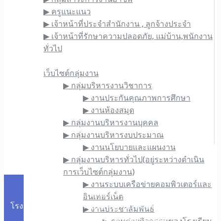
▶︎ ครูแนะแนว
▶︎ เจ้าหน้าที่ประจำสำนักงาน , ลูกจ้างประจำ
▶︎ เจ้าหน้าที่รักษาความปลอดภัย, แม่บ้าน,พนักงาน
ทั่วไป
เว็บไซต์ภายใน
เว็บไซต์กลุ่มงาน
▶︎ กลุ่มบริหารงานวิชาการ
▶︎ งานประกันคุณภาพการศึกษา
▶︎ งานห้องสมุด
▶︎ กลุ่มงานบริหารงานบุคคล
▶︎ กลุ่มงานบริหารงบประมาณ
▶︎ งานนโยบายและแผนงาน
▶︎ กลุ่มงานบริหารทั่วไป(อยู่ระหว่างดำเนิน
การเว็บไซต์กลุ่มงาน)
▶︎ งานระบบเครือข่ายคอมพิวเตอร์และ
Copyright © 1976. All rights reserved.
อินเทอร์เน็ต
โรงเรียนภูซางวิทยาคม 318 หมู่ที่ 10 ถนนพิศาล ตำบลสบบง
▶︎ งานประชาสัมพันธ์
อำเภอภูซาง จังหวัดพะเยา 56110