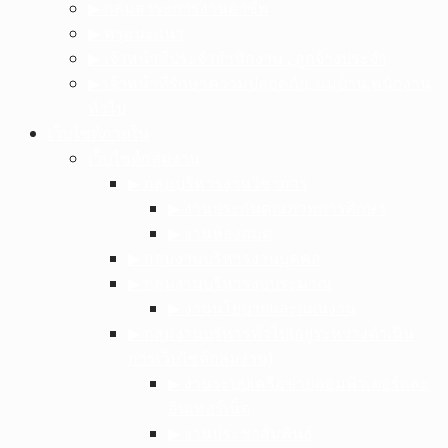
▶︎ กลุ่มสาระการงานอาชีพ
▶︎ ครูแนะแนว
▶︎ เจ้าหน้าที่ประจำสำนักงาน , ลูกจ้างประจำ
▶︎ เจ้าหน้าที่รักษาความปลอดภัย, แม่บ้าน,พนักงาน
ทั่วไป
เว็บไซต์ภายใน
เว็บไซต์กลุ่มงาน
▶︎ กลุ่มบริหารงานวิชาการ
▶︎ งานประกันคุณภาพการศึกษา
▶︎ งานห้องสมุด
▶︎ กลุ่มงานบริหารงานบุคคล
▶︎ กลุ่มงานบริหารงบประมาณ
▶︎ งานนโยบายและแผนงาน
▶︎ กลุ่มงานบริหารทั่วไป(อยู่ระหว่างดำเนิน
การเว็บไซต์กลุ่มงาน)
▶︎ งานระบบเครือข่ายคอมพิวเตอร์และ
อินเทอร์เน็ต
▶︎ งานประชาสัมพันธ์