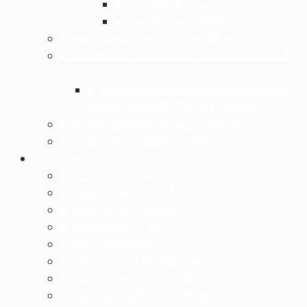
▶︎ กลุ่มบริหารงานบุคล
▶︎ กลุ่มบริหารงานทั่วไป
▶︎ คณะกรรมการสถานศึกษาขั้นพื้นฐาน
▶︎ แผนพัฒนาการศึกษาประจำปีงบประมาณ 2565-
2568
▶︎ แผนปฏิบัติการประจำปีงบประมาณ 2568
และความก้าวหน้าในการดำเนินงาน
▶︎ ชมรมศิษย์เก่าโรงเรียนภูซางวิทยาคม
▶︎ การป้องกันการทุจริตในองค์กร
ข้อมูลบุคลากร
▶︎ ผู้บริหารโรงเรียน
▶︎ กลุ่มสาระคณิตศาสตร์
▶︎ กลุ่มสาระวิทยาศาสตร์ฯ
▶︎ กลุ่มสาระภาษาไทย
▶︎ กลุ่มสาระสังคมฯ
▶︎ กลุ่มสาระภาษาต่างประเทศ
▶︎ กลุ่มสาระสุขศึกษาและพลศึกษา
▶︎ กลุ่มสาระดนตรีและนาฏศิลป์