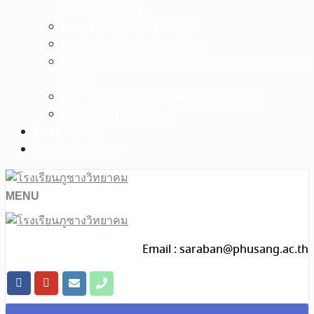
ศึกษา สังกัด สพฐ.
▶︎ ระบบ HRMS.OBEC(สพฐ.)
▶︎ ระบบ e-Money สพม.พะเยา
▶︎ ช่องทางแจ้งเรื่องร้องเรียนการทุจริตและประพฤติ
มิชอบ
▶︎ E-Service สำหรับผู้ปกครองและนักเรียน
▶︎ E-Service สำหรับครู
ติดต่อโรงเรียน
ผลงานทางวิชาการ
MENU
Email :
saraban@phusang.ac.th