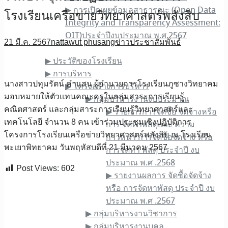
▶︎ การเปิดเผยข้อมูลสาธารณะ (Open Data
โรงเรียนเครือข่ายวิทยาศาสตร์พลังสิบ
Integrity and Transparency Assessment:
OIT)ประจำปีงบประมาณ พ.ศ.2567
21 มี.ค. 2567
nattawut phusang
ข่าวประชาสัมพันธ์
เกี่ยวกับเรา
▶︎ ประวัติของโรงเรียน
▶︎ การบริหาร
นางสาว​ปทุม​รัตน์​ คำ​แสน​ ผู้​อำนวยการ​โรงเรียน​ภูซาง​วิทยาคม​
▶︎ โครงสร้างการบริหาร
มอบหมาย​ให้​ตัวแทนคณะครูในกลุ่มสาระการเรียนรู้
▶︎ กลุ่มบริหารงานงบประมาณ
คณิตศาสตร์​ และกลุ่ม​สาระ​การเรียนรู้​วิทยาศาสตร์และ
▶︎ รายการการจัดซื้อ จัดจ้างหรือ
เทคโนโลยี จำนวน 8 คน เข้าร่วมประชุมเชิงปฏิบัติการ
การ จัดหาพัสดุและ ความ
โครงการโรงเรียนเครือข่ายวิทยาศาสตร์พลังสิบ ณ โรงเรียน
ก้าวหน้า การจัดซื้อจัดจ้าง หรือ
พะเยาพิทยาคม​ วันพฤหัสบดีที่ 21 มีนาคม 2567​
การจัดหา พัสดุ ประจําปี งบ
ประมาณ พ.ศ .2568
Post Views:
602
▶︎ รายงานผลการ จัดซื้อจัดจ้าง
หรือ การจัดหาพัสดุ ประจําปี งบ
ประมาณ พ.ศ .2567
▶︎ กลุ่มบริหารงานวิชาการ
▶︎ กลุ่มบริหารงานบุคล