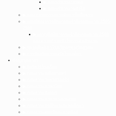
▶︎ กลุ่มบริหารงานบุคล
▶︎ กลุ่มบริหารงานทั่วไป
▶︎ คณะกรรมการสถานศึกษาขั้นพื้นฐาน
▶︎ แผนพัฒนาการศึกษาประจำปีงบประมาณ 2565-
2568
▶︎ แผนปฏิบัติการประจำปีงบประมาณ 2568
และความก้าวหน้าในการดำเนินงาน
▶︎ ชมรมศิษย์เก่าโรงเรียนภูซางวิทยาคม
▶︎ การป้องกันการทุจริตในองค์กร
ข้อมูลบุคลากร
▶︎ ผู้บริหารโรงเรียน
▶︎ กลุ่มสาระคณิตศาสตร์
▶︎ กลุ่มสาระวิทยาศาสตร์ฯ
▶︎ กลุ่มสาระภาษาไทย
▶︎ กลุ่มสาระสังคมฯ
▶︎ กลุ่มสาระภาษาต่างประเทศ
▶︎ กลุ่มสาระสุขศึกษาและพลศึกษา
▶︎ กลุ่มสาระดนตรีและนาฏศิลป์