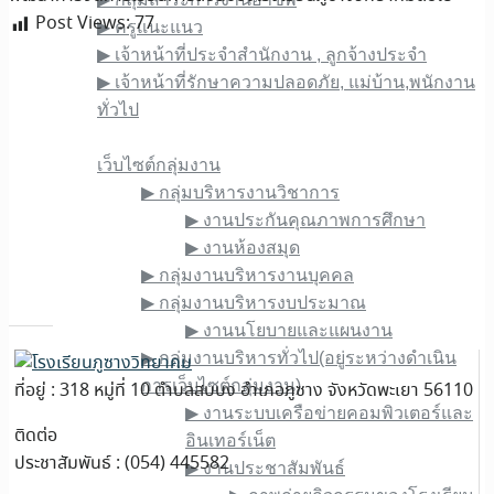
Post Views:
77
▶︎ ครูแนะแนว
▶︎ เจ้าหน้าที่ประจำสำนักงาน , ลูกจ้างประจำ
▶︎ เจ้าหน้าที่รักษาความปลอดภัย, แม่บ้าน,พนักงาน
ทั่วไป
เว็บไซต์ภายใน
เว็บไซต์กลุ่มงาน
▶︎ กลุ่มบริหารงานวิชาการ
▶︎ งานประกันคุณภาพการศึกษา
▶︎ งานห้องสมุด
▶︎ กลุ่มงานบริหารงานบุคคล
▶︎ กลุ่มงานบริหารงบประมาณ
▶︎ งานนโยบายและแผนงาน
▶︎ กลุ่มงานบริหารทั่วไป(อยู่ระหว่างดำเนิน
การเว็บไซต์กลุ่มงาน)
ที่อยู่ : 318 หมู่ที่ 10 ตำบลสบบง อำเภอภูซาง จังหวัดพะเยา 56110
▶︎ งานระบบเครือข่ายคอมพิวเตอร์และ
ติดต่อ
อินเทอร์เน็ต
ประชาสัมพันธ์ : (054) 445582
▶︎ งานประชาสัมพันธ์