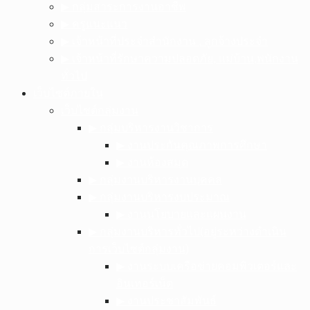
▶︎ กลุ่มสาระการงานอาชีพ
▶︎ ครูแนะแนว
▶︎ เจ้าหน้าที่ประจำสำนักงาน , ลูกจ้างประจำ
▶︎ เจ้าหน้าที่รักษาความปลอดภัย, แม่บ้าน,พนักงาน
ทั่วไป
เว็บไซต์ภายใน
เว็บไซต์กลุ่มงาน
▶︎ กลุ่มบริหารงานวิชาการ
▶︎ งานประกันคุณภาพการศึกษา
▶︎ งานห้องสมุด
▶︎ กลุ่มงานบริหารงานบุคคล
▶︎ กลุ่มงานบริหารงบประมาณ
▶︎ งานนโยบายและแผนงาน
▶︎ กลุ่มงานบริหารทั่วไป(อยู่ระหว่างดำเนิน
การเว็บไซต์กลุ่มงาน)
▶︎ งานระบบเครือข่ายคอมพิวเตอร์และ
อินเทอร์เน็ต
▶︎ งานประชาสัมพันธ์