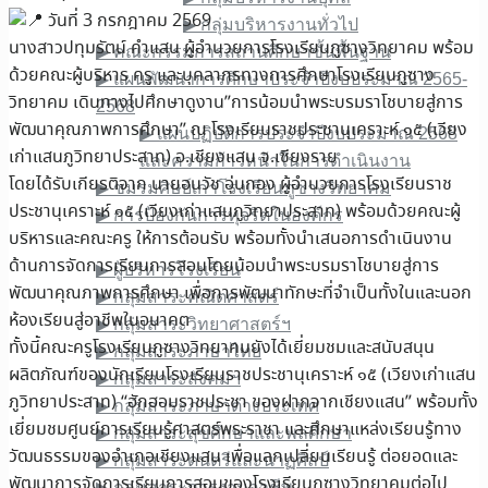
วันที่​ 3 กรกฎาคม​ 2569
▶︎ กลุ่มบริหารงานทั่วไป
นางสาว​ปทุม​รัตน์​ คำ​แสน​ ผู้​อำนวยการ​โรงเรียน​ภูซาง​วิทยาคม​ พร้อม
▶︎ คณะกรรมการสถานศึกษาขั้นพื้นฐาน
ด้วย​คณะ​ผู้บริหาร​ ครู​ และ​บุคลากร​ทาง​การศึกษา​โรง​เรียนภูซาง​
▶︎ แผนพัฒนาการศึกษาประจำปีงบประมาณ 2565-
วิทยาคม​ เดินทาง​ไป​ศึกษา​ดูงาน​”การน้อมนำพระบรมราโชบายสู่การ
2568
พัฒนาคุณภาพการศึกษา” ณ โรงเรียนราชประชานุเคราะห์ ๑๕ (เวียง
▶︎ แผนปฏิบัติการประจำปีงบประมาณ 2568
เก่าแสนภูวิทยาประสาท) อ.เชียงแสน จ.เชียงราย​
และความก้าวหน้าในการดำเนินงาน
โดยได้รับ​เกียรติ​จาก​ นาย​อนวัช อุ่นกอง​ ผู้​อำนวยการ​โรงเรียนราช
▶︎ ชมรมศิษย์เก่าโรงเรียนภูซางวิทยาคม
ประชานุเคราะห์ ๑๕ (เวียงเก่าแสนภูวิทยาประสาท) พร้อมด้วย​คณะ​ผู้
▶︎ การป้องกันการทุจริตในองค์กร
บริหาร​และ​คณะ​ครู​ ให้การ​ต้อนรับ​ พร้อมทั้งนำเสนอการดำเนินงาน
ข้อมูลบุคลากร
ด้านการจัดการเรียน​การสอนโดยน้อมนำ​พระบรมราโชบายสู่การ
▶︎ ผู้บริหารโรงเรียน
พัฒนาคุณภาพการศึกษา​ เพื่อ​การพัฒนา​ทักษะ​ที่จำเป็น​ทั้งในและนอก
▶︎ กลุ่มสาระคณิตศาสตร์
ห้องเรียนสู่อาชีพ​ในอนาคต​
▶︎ กลุ่มสาระวิทยาศาสตร์ฯ
ทั้งนี้คณะครูโรงเรียน​ภูซาง​วิทยาคม​ยังได้เยี่ยมชมและสนับสนุน​
▶︎ กลุ่มสาระภาษาไทย
ผลิตภัณฑ์​ของนักเรียนโรงเรียนราชประชานุเคราะห์ ๑๕ (เวียงเก่าแสน
▶︎ กลุ่มสาระสังคมฯ
ภูวิทยาประสาท) “ฮักฮอมราชประชา​ ของฝากจากเชียงแสน” พร้อมทั้ง
▶︎ กลุ่มสาระภาษาต่างประเทศ
เยี่ยมชม​ศูนย์​การเรียนรู้​ศาสตร์​พระราชา​ และศึกษา​แหล่งเรียนรู้​ทาง
▶︎ กลุ่มสาระสุขศึกษาและพลศึกษา
วัฒนธรรม​ของอำเภอ​เชียงแสน​ เพื่อแลกเปลี่ยน​เรียนรู้​ ต่อยอดและ
▶︎ กลุ่มสาระดนตรีและนาฏศิลป์
พัฒนาการจัดการเรียนการสอนของโรงเรีย​น​ภูซาง​วิทยาคม​ต่อไป
▶︎ กลุ่มสาระการงานอาชีพ