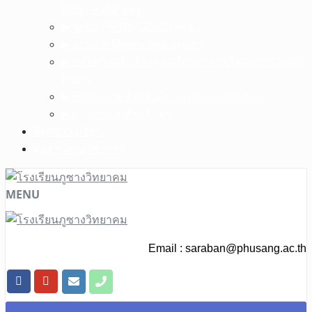
ศึกษา สังกัด สพฐ.
▶︎ ระบบ HRMS.OBEC(สพฐ.)
▶︎ ระบบ e-Money สพม.พะเยา
▶︎ ช่องทางแจ้งเรื่องร้องเรียนการทุจริตและประพฤติ
มิชอบ
▶︎ E-Service สำหรับผู้ปกครองและนักเรียน
▶︎ E-Service สำหรับครู
ติดต่อโรงเรียน
ผลงานทางวิชาการ
MENU
Email :
saraban@phusang.ac.th