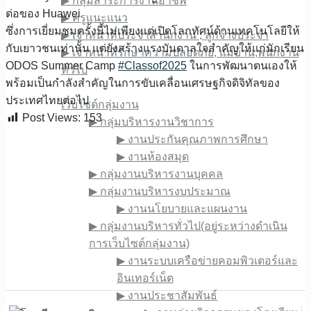
▶︎ กลุ่มสาระการงานอาชีพ
ต่อของ Huawei
▶︎ ครูแนะแนว
ซึ่งการเยี่ยมชมครั้งนี้ไม่เพียงแต่เปิดโลกทัศน์ด้านเทคโนโลยีให้
▶︎ เจ้าหน้าที่ประจำสำนักงาน , ลูกจ้างประจำ
กับเยาวชนเท่านั้น แต่ยังสร้างแรงบันดาลใจสำคัญให้แก่นักเรียน
▶︎ เจ้าหน้าที่รักษาความปลอดภัย, แม่บ้าน,พนักงาน
ODOS Summer Camp
#Classof2025
ในการพัฒนาตนเองให้
ทั่วไป
พร้อมเป็นกำลังสำคัญในการขับเคลื่อนเศรษฐกิจดิจิทัลของ
เว็บไซต์ภายใน
ประเทศไทยต่อไป
เว็บไซต์กลุ่มงาน
Post Views:
153
▶︎ กลุ่มบริหารงานวิชาการ
▶︎ งานประกันคุณภาพการศึกษา
▶︎ งานห้องสมุด
▶︎ กลุ่มงานบริหารงานบุคคล
▶︎ กลุ่มงานบริหารงบประมาณ
▶︎ งานนโยบายและแผนงาน
▶︎ กลุ่มงานบริหารทั่วไป(อยู่ระหว่างดำเนิน
การเว็บไซต์กลุ่มงาน)
▶︎ งานระบบเครือข่ายคอมพิวเตอร์และ
อินเทอร์เน็ต
▶︎ งานประชาสัมพันธ์