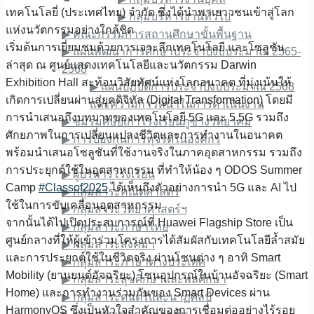
เทคโนโลยี่ (ประเทศไทย) จำกัด ซึ่งได้นำพาเยาวชนเข้าสู่โลก
▶︎ กลุ่มบริหารงานทั่วไป
แห่งนวัตกรรมอย่างใกล้ชิด
▶︎ คณะกรรมการสถานศึกษาขั้นพื้นฐาน
เริ่มต้นการเยี่ยมชมด้วยการเจาะลึกเทคโนโลยี และโซลูชัน
▶︎ แผนพัฒนาการศึกษาประจำปีงบประมาณ 2565-
ล่าสุด ณ ศูนย์แสดงเทคโนโลยีและนวัตกรรม Darwin
2568
Exhibition Hall สะท้อนวิสัยทัศน์แห่งโลกอนาคต ที่มุ่งเน้นให้
▶︎ แผนปฏิบัติการประจำปีงบประมาณ 2568
เกิดการเปลี่ยนผ่านสู่ยุคดิจิทัล (Digital Transformation) โดยมี
และความก้าวหน้าในการดำเนินงาน
การนำเสนอถึงบทบาทของเทคโนโลยี 5G และ 5.5G รวมถึง
▶︎ ชมรมศิษย์เก่าโรงเรียนภูซางวิทยาคม
ศักยภาพในการเปลี่ยนแปลงชีวิตและการทำงานในอนาคต
▶︎ การป้องกันการทุจริตในองค์กร
พร้อมนำเสนอโซลูชันที่ใช้งานจริงในภาคอุตสาหกรรม รวมถึง
ข้อมูลบุคลากร
การประยุกต์ใช้ในอุตสาหกรรม ที่ทำให้น้อง ๆ ODOS Summer
▶︎ ผู้บริหารโรงเรียน
Camp
#Classof2025
ได้เห็นถึงตัวอย่างการนำ 5G และ AI ไป
▶︎ กลุ่มสาระคณิตศาสตร์
ใช้ในการขับเคลื่อนอุตสาหกรรม
▶︎ กลุ่มสาระวิทยาศาสตร์ฯ
จากนั้นได้ไปเปิดประสบการณ์ที่ Huawei Flagship Store เป็น
▶︎ กลุ่มสาระภาษาไทย
ศูนย์กลางที่ให้ผู้เข้าร่วมโครงการได้สัมผัสกับเทคโนโลยีล้ำสมัย
▶︎ กลุ่มสาระสังคมฯ
และการประยุกต์ใช้ในชีวิตจริง ผ่านโซนต่าง ๆ อาทิ Smart
▶︎ กลุ่มสาระภาษาต่างประเทศ
Mobility (ยานยนต์อัจฉริยะ) โซนอุปกรณ์ในบ้านอัจฉริยะ (Smart
▶︎ กลุ่มสาระสุขศึกษาและพลศึกษา
Home) และการทำงานร่วมกันของ Smart Devices ผ่าน
▶︎ กลุ่มสาระดนตรีและนาฏศิลป์
HarmonyOS ซึ่งเป็นหัวใจสำคัญของการเชื่อมต่ออย่างไร้รอย