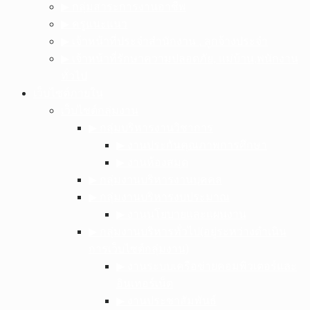
▶︎ กลุ่มสาระการงานอาชีพ
▶︎ ครูแนะแนว
▶︎ เจ้าหน้าที่ประจำสำนักงาน , ลูกจ้างประจำ
▶︎ เจ้าหน้าที่รักษาความปลอดภัย, แม่บ้าน,พนักงาน
ทั่วไป
เว็บไซต์ภายใน
เว็บไซต์กลุ่มงาน
▶︎ กลุ่มบริหารงานวิชาการ
▶︎ งานประกันคุณภาพการศึกษา
▶︎ งานห้องสมุด
▶︎ กลุ่มงานบริหารงานบุคคล
▶︎ กลุ่มงานบริหารงบประมาณ
▶︎ งานนโยบายและแผนงาน
▶︎ กลุ่มงานบริหารทั่วไป(อยู่ระหว่างดำเนิน
การเว็บไซต์กลุ่มงาน)
▶︎ งานระบบเครือข่ายคอมพิวเตอร์และ
อินเทอร์เน็ต
▶︎ งานประชาสัมพันธ์