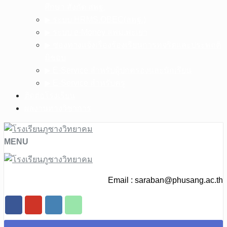
ศึกษา สังกัด สพฐ.
▶︎ ระบบ HRMS.OBEC(สพฐ.)
▶︎ ระบบ e-Money สพม.พะเยา
▶︎ ช่องทางแจ้งเรื่องร้องเรียนการทุจริตและประพฤติ
มิชอบ
▶︎ E-Service สำหรับผู้ปกครองและนักเรียน
▶︎ E-Service สำหรับครู
ติดต่อโรงเรียน
ผลงานทางวิชาการ
MENU
Email :
saraban@phusang.ac.th