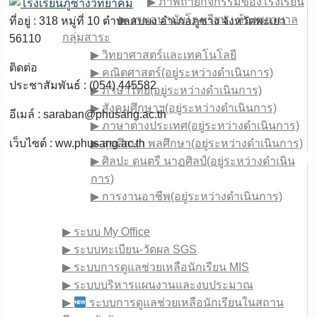
▶︎ ภาพถ่ายกิจกรรมของโรงเรียน
▶︎ งานอนามัยโรงเรียน : ห้องพยาบาล
ที่อยู่ : 318 หมู่ที่ 10 ตำบลสบบง อำเภอภูซาง จังหวัดพะเยา
กลุ่มสาระ
56110
▶︎ วิทยาศาสตร์และเทคโนโลยี
ติดต่อ
▶︎ คณิตศาสตร์(อยู่ระหว่างดำเนินการ)
ประชาสัมพันธ์ : (054) 445582
▶︎ ภาษาไทย(อยู่ระหว่างดำเนินการ)
▶︎ สังคมศึกษาฯ(อยู่ระหว่างดำเนินการ)
อีเมล์ :
saraban@phusang.ac.th
▶︎ ภาษาต่างประเทศ(อยู่ระหว่างดำเนินการ)
เว็บไซต์ : ww.phusang.ac.th
▶︎ สุขศึกษา พลศึกษา(อยู่ระหว่างดำเนินการ)
▶︎ ศิลปะ ดนตรี นาฏศิลป์(อยู่ระหว่างดำเนิน
การ)
▶︎ การงานอาชีพ(อยู่ระหว่างดำเนินการ)
E-Service
▶︎ ระบบ My Office
▶︎ ระบบทะเบียน-วัดผล SGS
▶︎ ระบบการดูแลช่วยเหลือนักเรียน MIS
▶︎ ระบบบริหารแผนงานและงบประมาณ
▶︎
ระบบการดูแลช่วยเหลือนักเรียนในสถาน