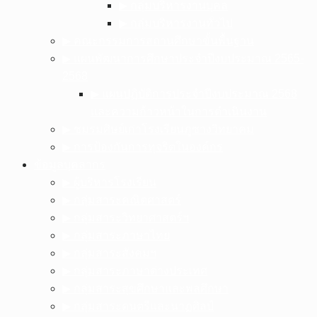
▶︎ กลุ่มบริหารงานบุคล
▶︎ กลุ่มบริหารงานทั่วไป
▶︎ คณะกรรมการสถานศึกษาขั้นพื้นฐาน
▶︎ แผนพัฒนาการศึกษาประจำปีงบประมาณ 2565-
2568
▶︎ แผนปฏิบัติการประจำปีงบประมาณ 2568
และความก้าวหน้าในการดำเนินงาน
▶︎ ชมรมศิษย์เก่าโรงเรียนภูซางวิทยาคม
▶︎ การป้องกันการทุจริตในองค์กร
ข้อมูลบุคลากร
▶︎ ผู้บริหารโรงเรียน
▶︎ กลุ่มสาระคณิตศาสตร์
▶︎ กลุ่มสาระวิทยาศาสตร์ฯ
▶︎ กลุ่มสาระภาษาไทย
▶︎ กลุ่มสาระสังคมฯ
▶︎ กลุ่มสาระภาษาต่างประเทศ
▶︎ กลุ่มสาระสุขศึกษาและพลศึกษา
▶︎ กลุ่มสาระดนตรีและนาฏศิลป์