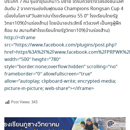
ประเภท​ 7​ คน​ รุ่นอายุไม่เกิน​​15​ ปีชาย​ ได้รับถ้วย​รางวัลรองชนะเลิศ​
อันดับ​ 2 จากการแข่งขันฟุตบอล​ Champions Rongsan Cup 4
เนื่องในโอกาส”วันสถาปนา​โรงเรียน​ครบ​ 55 ปี” ​โรงเรียน​ไทย​รัฐ​
วิทยา​109(บ้านร่องส้าน) โดยมี​นายประสิทธิ์​ ถวิล​วงศ์​ เป็น​ครู​ผู้​ฝึก
ซ้อม​ ณ​ สนามกีฬา​โรงเรียน​ไทย​รัฐ​วิทยา​109(บ้านร่องส้าน)
http://<iframe
src=”https://www.facebook.com/plugins/post.php?
href=https%3A%2F%2Fwww.facebook.com%2FPRPWK%2F
width=”500″ height=”780″
style=”border:none;overflow:hidden” scrolling=”no”
frameborder=”0″ allowfullscreen=”true”
allow=”autoplay; clipboard-write; encrypted-media;
picture-in-picture; web-share”></iframe>
Post Views:
343