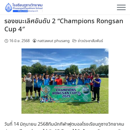
Skip
to
content
รองชนะเลิศ​อันดับ​ 2 “Champions Rongsan
Cup 4″​
16 มิ.ย. 2568
nattawut phusang
ข่าวประชาสัมพันธ์
วันที่​ 14​ มิถุนายน​ 2568ทีมนักกีฬา​ฟุตบอล​โรงเรียน​ภูซาง​วิทยาคม​