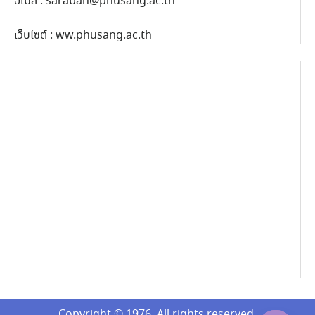
อีเมล์ :
saraban@phusang.ac.th
เว็บไซต์ : ww.phusang.ac.th
Copyright © 1976. All rights reserved.