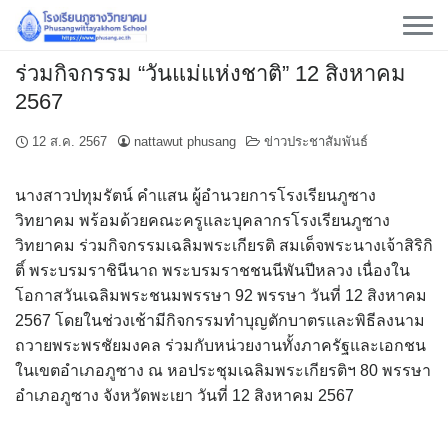
Skip
to
content
ร่วมกิจกรรม​ “วันแม่แห่งชาติ” 12 สิงหาคม
2567
12 ส.ค. 2567
nattawut phusang
ข่าวประชาสัมพันธ์
นางสาว​ปทุม​รัตน์​ คำ​แสน​ ผู้​อำนวยการ​โรงเรียน​ภูซาง​
วิทยาคม​ พร้อมด้วย​คณะ​ครู​และ​บุคลากร​โรงเรียนภู​ซาง​
วิทยาคม​ ร่วมกิจกรรม​เฉลิมพระเกียรติ​ สมเด็จพระนางเจ้าสิริกิ
ติ์ พระบรมราชินีนาถ พระบรมราชชนนีพันปีหลวง เนื่องใน
โอกาสวันเฉลิมพระชนมพรรษา​ ​92 พรรษา​ วันที่ 12 สิงหาคม
2567​ โดยในช่วงเช้ามีกิจกรรม​ทำบุญ​ตักบาตร​และ​พิธี​ลงนาม​
ถวายพระพร​ชัย​มงคล​ ร่วมกับหน่วยงานทั้งภาครัฐและเอกชน​
ในเขต​อำเภอ​ภูซาง​ ณ​ หอประชุม​เฉลิม​พระ​เกียรติ​ฯ​ 80​ พรรษา​
อำเภอ​ภูซาง​ จังหวัด​พะเยา​ วันที่​ 12​ สิงหาคม​ 2567​