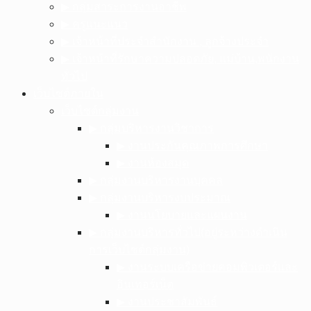
▶︎ กลุ่มสาระการงานอาชีพ
▶︎ ครูแนะแนว
▶︎ เจ้าหน้าที่ประจำสำนักงาน , ลูกจ้างประจำ
▶︎ เจ้าหน้าที่รักษาความปลอดภัย, แม่บ้าน,พนักงาน
ทั่วไป
เว็บไซต์ภายใน
เว็บไซต์กลุ่มงาน
▶︎ กลุ่มบริหารงานวิชาการ
▶︎ งานประกันคุณภาพการศึกษา
▶︎ งานห้องสมุด
▶︎ กลุ่มงานบริหารงานบุคคล
▶︎ กลุ่มงานบริหารงบประมาณ
▶︎ งานนโยบายและแผนงาน
▶︎ กลุ่มงานบริหารทั่วไป(อยู่ระหว่างดำเนิน
การเว็บไซต์กลุ่มงาน)
▶︎ งานระบบเครือข่ายคอมพิวเตอร์และ
อินเทอร์เน็ต
▶︎ งานประชาสัมพันธ์