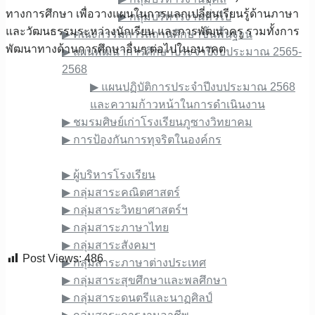
ทางการศึกษา เพื่อวางแผนในการแลกเปลี่ยนเรียนรู้ด้านภาษา
▶︎ กลุ่มบริหารงานทั่วไป
และวัฒนธรรมระหว่างนักเรียน และการพัฒนาครู รวมทั้งการ
▶︎ คณะกรรมการสถานศึกษาขั้นพื้นฐาน
พัฒนาทางด้านการศึกษาอื่นๆ ต่อไปในอนาคต
▶︎ แผนพัฒนาการศึกษาประจำปีงบประมาณ 2565-
2568
▶︎ แผนปฏิบัติการประจำปีงบประมาณ 2568
และความก้าวหน้าในการดำเนินงาน
▶︎ ชมรมศิษย์เก่าโรงเรียนภูซางวิทยาคม
▶︎ การป้องกันการทุจริตในองค์กร
ข้อมูลบุคลากร
▶︎ ผู้บริหารโรงเรียน
▶︎ กลุ่มสาระคณิตศาสตร์
▶︎ กลุ่มสาระวิทยาศาสตร์ฯ
▶︎ กลุ่มสาระภาษาไทย
▶︎ กลุ่มสาระสังคมฯ
Post Views:
486
▶︎ กลุ่มสาระภาษาต่างประเทศ
▶︎ กลุ่มสาระสุขศึกษาและพลศึกษา
▶︎ กลุ่มสาระดนตรีและนาฏศิลป์