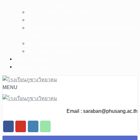
ศึกษา สังกัด สพฐ.
▶︎ ระบบ HRMS.OBEC(สพฐ.)
▶︎ ระบบ e-Money สพม.พะเยา
▶︎ ช่องทางแจ้งเรื่องร้องเรียนการทุจริตและประพฤติ
มิชอบ
▶︎ E-Service สำหรับผู้ปกครองและนักเรียน
▶︎ E-Service สำหรับครู
ติดต่อโรงเรียน
ผลงานทางวิชาการ
MENU
Email :
saraban@phusang.ac.th