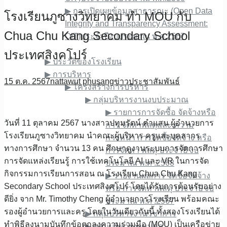
▶︎ การเปิดเผยข้อมูลสาธารณะ (Open Data
โรงเรียนภูซางวิทยาคม ทำ MOU กับ
Integrity and Transparency Assessment:
Chua Chu Kang Secondary School
OIT)ประจำปีงบประมาณ พ.ศ.2567
เกี่ยวกับเรา
ประเทศสิงคโปร์
▶︎ ประวัติของโรงเรียน
▶︎ การบริหาร
15 ต.ค. 2567
nattawut phusang
ข่าวประชาสัมพันธ์
▶︎ โครงสร้างการบริหาร
▶︎ กลุ่มบริหารงานงบประมาณ
▶︎ รายการการจัดซื้อ จัดจ้างหรือ
วันที่ 11 ตุลาคม 2567 นางสาวปทุมรัตน์ คำแสน ผู้อำนวยการ
การ จัดหาพัสดุและ ความ
โรงเรียนภูซางวิทยาคม นำคณะผู้บริหาร ครูและบุคลากร
ก้าวหน้า การจัดซื้อจัดจ้าง หรือ
ทางการศึกษา จำนวน 13 คน ศึกษาดูงานระบบการจัดการศึกษา
การจัดหา พัสดุ ประจําปี งบ
การจัดแหล่งเรียนรู้ การใช้เทคโนโลยี AI และ VR ในการจัด
ประมาณ พ.ศ .2568
กิจกรรมการเรียนการสอน ณ โรงเรียน Chua Chu Kang
▶︎ รายงานผลการ จัดซื้อจัดจ้าง
Secondary School ประเทศสิงคโปร์ โดยได้รับการต้อนรับอย่าง
หรือ การจัดหาพัสดุ ประจําปี งบ
ดียิ่ง จาก Mr. Timothy Cheng ผู้อำนวยการโรงเรียน พร้อมคณะ
ประมาณ พ.ศ .2567
รองผู้อำนวยการและครู โดยในวันเดียวกันนี้ ทั้งสองโรงเรียนได้
▶︎ กลุ่มบริหารงานวิชาการ
ทำพิธีลงนามบันทึกข้อตกลงความร่วมมือ (MOU) เป็นเครือข่าย
▶︎ กลุ่มบริหารงานบุคล