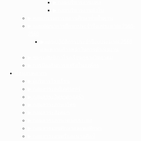
▶︎ กลุ่มบริหารงานบุคล
▶︎ กลุ่มบริหารงานทั่วไป
▶︎ คณะกรรมการสถานศึกษาขั้นพื้นฐาน
▶︎ แผนพัฒนาการศึกษาประจำปีงบประมาณ 2565-
2568
▶︎ แผนปฏิบัติการประจำปีงบประมาณ 2568
และความก้าวหน้าในการดำเนินงาน
▶︎ ชมรมศิษย์เก่าโรงเรียนภูซางวิทยาคม
▶︎ การป้องกันการทุจริตในองค์กร
ข้อมูลบุคลากร
▶︎ ผู้บริหารโรงเรียน
▶︎ กลุ่มสาระคณิตศาสตร์
▶︎ กลุ่มสาระวิทยาศาสตร์ฯ
▶︎ กลุ่มสาระภาษาไทย
▶︎ กลุ่มสาระสังคมฯ
▶︎ กลุ่มสาระภาษาต่างประเทศ
▶︎ กลุ่มสาระสุขศึกษาและพลศึกษา
▶︎ กลุ่มสาระดนตรีและนาฏศิลป์