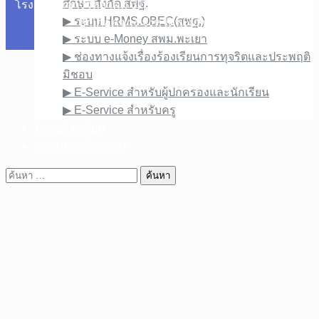
ศึกษา สังกัด สพฐ.
โรงเรียนภูซางวิทยาคม 318 หมู่ที่ 10 ถนนพิศาล ตำบลสบบง
▶︎ ระบบ HRMS.OBEC(สพฐ.)
อำเภอภูซาง จังหวัดพะเยา 56110
▶︎ ระบบ e-Money สพม.พะเยา
▶︎ ช่องทางแจ้งเรื่องร้องเรียนการทุจริตและประพฤติ
มิชอบ
▶︎ E-Service สำหรับผู้ปกครองและนักเรียน
▶︎ E-Service สำหรับครู
ติดต่อโรงเรียน
ผลงานทางวิชาการ
ค้นหา
สำหรับ: