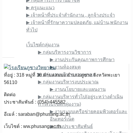
▶︎ กลุ่มสาระการงานอาชีพ
▶︎ ครูแนะแนว
▶︎ เจ้าหน้าที่ประจำสำนักงาน , ลูกจ้างประจำ
▶︎ เจ้าหน้าที่รักษาความปลอดภัย, แม่บ้าน,พนักงาน
ทั่วไป
เว็บไซต์ภายใน
เว็บไซต์กลุ่มงาน
▶︎ กลุ่มบริหารงานวิชาการ
▶︎ งานประกันคุณภาพการศึกษา
▶︎ งานห้องสมุด
▶︎ กลุ่มงานบริหารงานบุคคล
ที่อยู่ : 318 หมู่ที่ 10 ตำบลสบบง อำเภอภูซาง จังหวัดพะเยา
▶︎ กลุ่มงานบริหารงบประมาณ
56110
▶︎ งานนโยบายและแผนงาน
ติดต่อ
▶︎ กลุ่มงานบริหารทั่วไป(อยู่ระหว่างดำเนิน
ประชาสัมพันธ์ : (054) 445582
การเว็บไซต์กลุ่มงาน)
▶︎ งานระบบเครือข่ายคอมพิวเตอร์และ
อีเมล์ :
saraban@phusang.ac.th
อินเทอร์เน็ต
เว็บไซต์ : ww.phusang.ac.th
▶︎ งานประชาสัมพันธ์