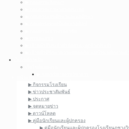
▶︎ กลุ่มสาระสังคมฯ
▶︎ กลุ่มสาระภาษาต่างประเทศ
▶︎ กลุ่มสาระสุขศึกษาและพลศึกษา
▶︎ กลุ่มสาระดนตรีและนาฏศิลป์
▶︎ กลุ่มสาระการงานอาชีพ
▶︎ ครูแนะแนว
▶︎ เจ้าหน้าที่ประจำสำนักงาน , ลูกจ้างประจำ
▶︎ เจ้าหน้าที่รักษาความปลอดภัย, แม่บ้าน,พนักงานทั่
เว็บไซต์ภายใน
เว็บไซต์กลุ่มงาน
▶︎ กลุ่มบริหารงานวิชาการ
หน้าแรก
▶︎ งานประกันคุณภาพการศึกษา
▶︎ กิจกรรมโรงเรียน
▶︎ งานห้องสมุด
▶︎ ข่าวประชาสัมพันธ์
▶︎ กลุ่มงานบริหารงานบุคคล
▶︎ ประกาศ
▶︎ กลุ่มงานบริหารงบประมาณ
▶︎ จดหมายข่าว
▶︎ งานนโยบายและแผนงาน
▶︎ ดาวน์โหลด
▶︎ กลุ่มงานบริหารทั่วไป(อยู่ระหว่างดำเนินการเ
▶︎ คู่มือนักเรียนและผู้ปกครอง
▶︎ งานระบบเครือข่ายคอมพิวเตอร์และอิน
▶︎ คู่มือนักเรียนและผู้ปกครองโรงเรียนภูซา