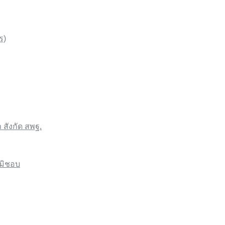
ร)
สังกัด สพฐ.
ิมิชอบ