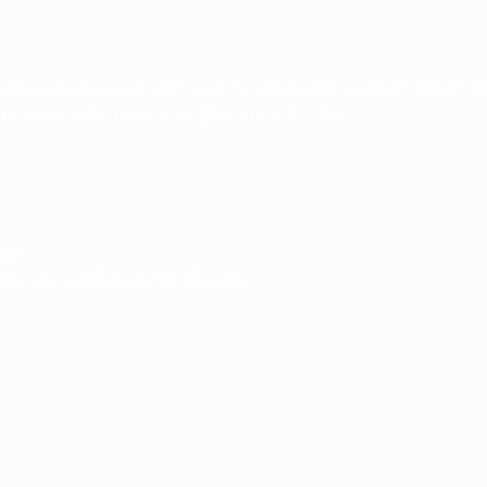
าร จัดหาพัสดุและ ความก้าวหน้า การจัดซื้อจัดจ้าง หรือการจัดหา 
อ การจัดหาพัสดุ ประจําปี งบประมาณ พ.ศ .2567
68
ละความก้าวหน้าในการดำเนินงาน