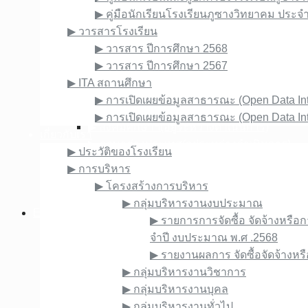
▶︎ งานประชาสัมพันธ์
▶︎ คู่มือนักเรียนโรงเรียนภูซางวิทยาคม ประ
▶︎ ภาพถ่ายกิจกรรมของโรงเรียน
▶︎ วารสารโรงเรียน
▶︎ งานอนามัยโรงเรียน : ห้องพยาบาล
▶︎ วารสาร ปีการศึกษา 2568
กลุ่มสาระ
▶︎ วารสาร ปีการศึกษา 2567
▶︎ วิทยาศาสตร์และเทคโนโลยี
▶︎ ITA สถานศึกษา
▶︎ คณิตศาสตร์(อยู่ระหว่างดำเนินการ)
▶︎ การเปิดเผยข้อมูลสาธารณะ (Open Data I
▶︎ ภาษาไทย(อยู่ระหว่างดำเนินการ)
▶︎ การเปิดเผยข้อมูลสาธารณะ (Open Data I
▶︎ สังคมศึกษาฯ(อยู่ระหว่างดำเนินการ)
เกี่ยวกับเรา
▶︎ ภาษาต่างประเทศ(อยู่ระหว่างดำเนินการ)
▶︎ ประวัติของโรงเรียน
▶︎ สุขศึกษา พลศึกษา(อยู่ระหว่างดำเนินการ)
▶︎ การบริหาร
▶︎ ศิลปะ ดนตรี นาฏศิลป์(อยู่ระหว่างดำเนินการ
▶︎ โครงสร้างการบริหาร
▶︎ การงานอาชีพ(อยู่ระหว่างดำเนินการ)
▶︎ กลุ่มบริหารงานงบประมาณ
E-Service
▶︎ รายการการจัดซื้อ จัดจ้างหรือ
▶︎ ระบบ My Office
จําปี งบประมาณ พ.ศ .2568
▶︎ ระบบทะเบียน-วัดผล SGS
▶︎ รายงานผลการ จัดซื้อจัดจ้างห
▶︎ ระบบการดูแลช่วยเหลือนักเรียน MIS
▶︎ กลุ่มบริหารงานวิชาการ
▶︎ ระบบบริหารแผนงานและงบประมาณ
▶︎ กลุ่มบริหารงานบุคล
▶︎
ระบบการดูแลช่วยเหลือนักเรียนในสถานศึกษา ส
▶︎ กลุ่มบริหารงานทั่วไป