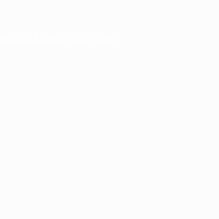
พัสดุ ประจําปี งบประมาณ พ.ศ .2568