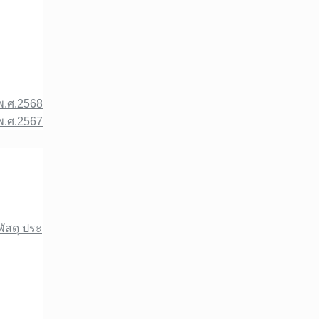
พ.ศ.2568
พ.ศ.2567
พัสดุ ประ