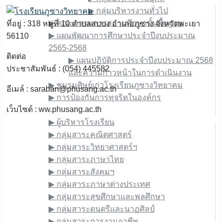
▶︎ กลุ่มบริหารงานทั่วไป
▶︎ คณะกรรมการสถานศึกษาขั้นพื้นฐาน
ที่อยู่ : 318 หมู่ที่ 10 ตำบลสบบง อำเภอภูซาง จังหวัดพะเยา
▶︎ แผนพัฒนาการศึกษาประจำปีงบประมาณ
56110
2565-2568
ติดต่อ
▶︎ แผนปฏิบัติการประจำปีงบประมาณ 2568
ประชาสัมพันธ์ : (054) 445582
และความก้าวหน้าในการดำเนินงาน
▶︎ ชมรมศิษย์เก่าโรงเรียนภูซางวิทยาคม
อีเมล์ :
saraban@phusang.ac.th
▶︎ การป้องกันการทุจริตในองค์กร
เว็บไซต์ : ww.phusang.ac.th
ข้อมูลบุคลากร
▶︎ ผู้บริหารโรงเรียน
▶︎ กลุ่มสาระคณิตศาสตร์
▶︎ กลุ่มสาระวิทยาศาสตร์ฯ
▶︎ กลุ่มสาระภาษาไทย
▶︎ กลุ่มสาระสังคมฯ
▶︎ กลุ่มสาระภาษาต่างประเทศ
▶︎ กลุ่มสาระสุขศึกษาและพลศึกษา
▶︎ กลุ่มสาระดนตรีและนาฏศิลป์
▶︎ กลุ่มสาระการงานอาชีพ