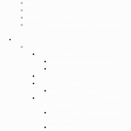
▶︎ กลุ่มสาระการงานอาชีพ
▶︎ ครูแนะแนว
▶︎ เจ้าหน้าที่ประจำสำนักงาน , ลูกจ้างประจำ
▶︎ เจ้าหน้าที่รักษาความปลอดภัย, แม่บ้าน,พนักงาน
ทั่วไป
เว็บไซต์ภายใน
เว็บไซต์กลุ่มงาน
▶︎ กลุ่มบริหารงานวิชาการ
▶︎ งานประกันคุณภาพการศึกษา
▶︎ งานห้องสมุด
▶︎ กลุ่มงานบริหารงานบุคคล
▶︎ กลุ่มงานบริหารงบประมาณ
▶︎ งานนโยบายและแผนงาน
▶︎ กลุ่มงานบริหารทั่วไป(อยู่ระหว่างดำเนิน
การเว็บไซต์กลุ่มงาน)
▶︎ งานระบบเครือข่ายคอมพิวเตอร์และ
อินเทอร์เน็ต
▶︎ งานประชาสัมพันธ์