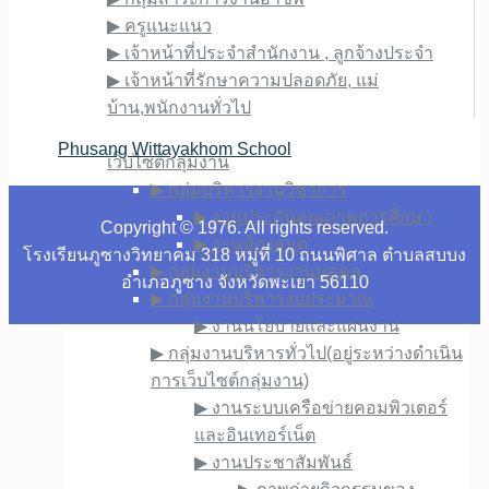
▶︎ ครูแนะแนว
▶︎ เจ้าหน้าที่ประจำสำนักงาน , ลูกจ้างประจำ
▶︎ เจ้าหน้าที่รักษาความปลอดภัย, แม่
บ้าน,พนักงานทั่วไป
เว็บไซต์ภายใน
Phusang​ Wittayakhom​ School
เว็บไซต์กลุ่มงาน
▶︎ กลุ่มบริหารงานวิชาการ
▶︎ งานประกันคุณภาพการศึกษา
Copyright © 1976. All rights reserved.
▶︎ งานห้องสมุด
โรงเรียนภูซางวิทยาคม 318 หมู่ที่ 10 ถนนพิศาล ตำบลสบบง
▶︎ กลุ่มงานบริหารงานบุคคล
อำเภอภูซาง จังหวัดพะเยา 56110
▶︎ กลุ่มงานบริหารงบประมาณ
▶︎ งานนโยบายและแผนงาน
▶︎ กลุ่มงานบริหารทั่วไป(อยู่ระหว่างดำเนิน
การเว็บไซต์กลุ่มงาน)
▶︎ งานระบบเครือข่ายคอมพิวเตอร์
และอินเทอร์เน็ต
▶︎ งานประชาสัมพันธ์