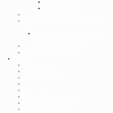
▶︎ กลุ่มบริหารงานบุคล
▶︎ กลุ่มบริหารงานทั่วไป
▶︎ คณะกรรมการสถานศึกษาขั้นพื้นฐาน
▶︎ แผนพัฒนาการศึกษาประจำปีงบประมาณ 2565-
2568
▶︎ แผนปฏิบัติการประจำปีงบประมาณ 2568
และความก้าวหน้าในการดำเนินงาน
▶︎ ชมรมศิษย์เก่าโรงเรียนภูซางวิทยาคม
▶︎ การป้องกันการทุจริตในองค์กร
ข้อมูลบุคลากร
▶︎ ผู้บริหารโรงเรียน
▶︎ กลุ่มสาระคณิตศาสตร์
▶︎ กลุ่มสาระวิทยาศาสตร์ฯ
▶︎ กลุ่มสาระภาษาไทย
▶︎ กลุ่มสาระสังคมฯ
▶︎ กลุ่มสาระภาษาต่างประเทศ
▶︎ กลุ่มสาระสุขศึกษาและพลศึกษา
▶︎ กลุ่มสาระดนตรีและนาฏศิลป์