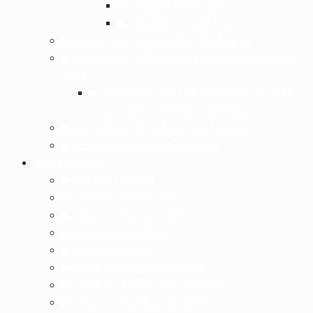
▶︎ กลุ่มบริหารงานบุคล
▶︎ กลุ่มบริหารงานทั่วไป
▶︎ คณะกรรมการสถานศึกษาขั้นพื้นฐาน
▶︎ แผนพัฒนาการศึกษาประจำปีงบประมาณ 2565-
2568
▶︎ แผนปฏิบัติการประจำปีงบประมาณ 2568
และความก้าวหน้าในการดำเนินงาน
▶︎ ชมรมศิษย์เก่าโรงเรียนภูซางวิทยาคม
▶︎ การป้องกันการทุจริตในองค์กร
ข้อมูลบุคลากร
▶︎ ผู้บริหารโรงเรียน
▶︎ กลุ่มสาระคณิตศาสตร์
▶︎ กลุ่มสาระวิทยาศาสตร์ฯ
▶︎ กลุ่มสาระภาษาไทย
▶︎ กลุ่มสาระสังคมฯ
▶︎ กลุ่มสาระภาษาต่างประเทศ
▶︎ กลุ่มสาระสุขศึกษาและพลศึกษา
▶︎ กลุ่มสาระดนตรีและนาฏศิลป์