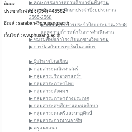
▶︎ คณะกรรมการสถานศึกษาขั้นพื้นฐาน
ติดต่อ
▶︎ แผนพัฒนาการศึกษาประจำปีงบประมาณ
ประชาสัมพันธ์ : (054) 445582
2565-2568
อีเมล์ :
saraban@phusang.ac.th
▶︎ แผนปฏิบัติการประจำปีงบประมาณ 2568
และความก้าวหน้าในการดำเนินงาน
เว็บไซต์ : ww.phusang.ac.th
▶︎ ชมรมศิษย์เก่าโรงเรียนภูซางวิทยาคม
▶︎ การป้องกันการทุจริตในองค์กร
ข้อมูลบุคลากร
▶︎ ผู้บริหารโรงเรียน
▶︎ กลุ่มสาระคณิตศาสตร์
▶︎ กลุ่มสาระวิทยาศาสตร์ฯ
▶︎ กลุ่มสาระภาษาไทย
▶︎ กลุ่มสาระสังคมฯ
▶︎ กลุ่มสาระภาษาต่างประเทศ
▶︎ กลุ่มสาระสุขศึกษาและพลศึกษา
▶︎ กลุ่มสาระดนตรีและนาฏศิลป์
▶︎ กลุ่มสาระการงานอาชีพ
▶︎ ครูแนะแนว