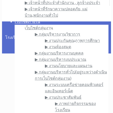
▶︎ เจ้าหน้าที่ประจำสำนักงาน , ลูกจ้างประจำ
▶︎ เจ้าหน้าที่รักษาความปลอดภัย, แม่
บ้าน,พนักงานทั่วไป
เว็บไซต์ภายใน
เว็บไซต์กลุ่มงาน
Copyright © 1976. All rights reserved.
▶︎ กลุ่มบริหารงานวิชาการ
โรงเรียนภูซางวิทยาคม 318 หมู่ที่ 10 ถนนพิศาล ตำบลสบบง
▶︎ งานประกันคุณภาพการศึกษา
อำเภอภูซาง จังหวัดพะเยา 56110
▶︎ งานห้องสมุด
▶︎ กลุ่มงานบริหารงานบุคคล
▶︎ กลุ่มงานบริหารงบประมาณ
▶︎ งานนโยบายและแผนงาน
▶︎ กลุ่มงานบริหารทั่วไป(อยู่ระหว่างดำเนิน
การเว็บไซต์กลุ่มงาน)
▶︎ งานระบบเครือข่ายคอมพิวเตอร์
และอินเทอร์เน็ต
▶︎ งานประชาสัมพันธ์
▶︎ ภาพถ่ายกิจกรรมของ
โรงเรียน