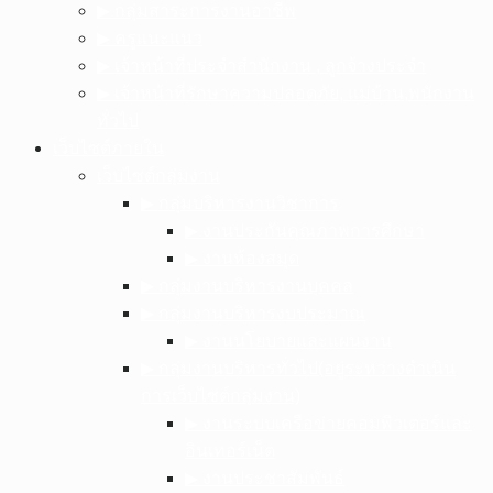
▶︎ กลุ่มสาระการงานอาชีพ
▶︎ ครูแนะแนว
▶︎ เจ้าหน้าที่ประจำสำนักงาน , ลูกจ้างประจำ
▶︎ เจ้าหน้าที่รักษาความปลอดภัย, แม่บ้าน,พนักงาน
ทั่วไป
เว็บไซต์ภายใน
เว็บไซต์กลุ่มงาน
▶︎ กลุ่มบริหารงานวิชาการ
▶︎ งานประกันคุณภาพการศึกษา
▶︎ งานห้องสมุด
▶︎ กลุ่มงานบริหารงานบุคคล
▶︎ กลุ่มงานบริหารงบประมาณ
▶︎ งานนโยบายและแผนงาน
▶︎ กลุ่มงานบริหารทั่วไป(อยู่ระหว่างดำเนิน
การเว็บไซต์กลุ่มงาน)
▶︎ งานระบบเครือข่ายคอมพิวเตอร์และ
อินเทอร์เน็ต
▶︎ งานประชาสัมพันธ์