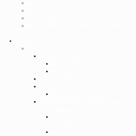
▶︎ กลุ่มสาระการงานอาชีพ
▶︎ ครูแนะแนว
▶︎ เจ้าหน้าที่ประจำสำนักงาน , ลูกจ้างประจำ
▶︎ เจ้าหน้าที่รักษาความปลอดภัย, แม่บ้าน,พนักงาน
ทั่วไป
เว็บไซต์ภายใน
เว็บไซต์กลุ่มงาน
▶︎ กลุ่มบริหารงานวิชาการ
▶︎ งานประกันคุณภาพการศึกษา
▶︎ งานห้องสมุด
▶︎ กลุ่มงานบริหารงานบุคคล
▶︎ กลุ่มงานบริหารงบประมาณ
▶︎ งานนโยบายและแผนงาน
▶︎ กลุ่มงานบริหารทั่วไป(อยู่ระหว่างดำเนิน
การเว็บไซต์กลุ่มงาน)
▶︎ งานระบบเครือข่ายคอมพิวเตอร์และ
อินเทอร์เน็ต
▶︎ งานประชาสัมพันธ์