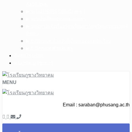
สังกัด สพฐ.
▶︎ ระบบ HRMS.OBEC(สพฐ.)
▶︎ ระบบ e-Money สพม.พะเยา
▶︎ ช่องทางแจ้งเรื่องร้องเรียนการทุจริตและประพฤติ
มิชอบ
▶︎ E-Service สำหรับผู้ปกครองและนักเรียน
▶︎ E-Service สำหรับครู
ติดต่อโรงเรียน
ผลงานทางวิชาการ
MENU
Email :
saraban@phusang.ac.th