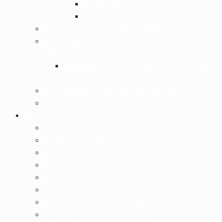
▶︎ กลุ่มบริหารงานบุคล
▶︎ กลุ่มบริหารงานทั่วไป
▶︎ คณะกรรมการสถานศึกษาขั้นพื้นฐาน
▶︎ แผนพัฒนาการศึกษาประจำปีงบประมาณ 2565-
2568
▶︎ แผนปฏิบัติการประจำปีงบประมาณ 2568
และความก้าวหน้าในการดำเนินงาน
▶︎ ชมรมศิษย์เก่าโรงเรียนภูซางวิทยาคม
▶︎ การป้องกันการทุจริตในองค์กร
ข้อมูลบุคลากร
▶︎ ผู้บริหารโรงเรียน
▶︎ กลุ่มสาระคณิตศาสตร์
▶︎ กลุ่มสาระวิทยาศาสตร์ฯ
▶︎ กลุ่มสาระภาษาไทย
▶︎ กลุ่มสาระสังคมฯ
▶︎ กลุ่มสาระภาษาต่างประเทศ
▶︎ กลุ่มสาระสุขศึกษาและพลศึกษา
▶︎ กลุ่มสาระดนตรีและนาฏศิลป์