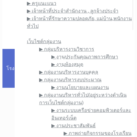
▶︎ ครูแนะแนว
▶︎ เจ้าหน้าที่ประจำสำนักงาน , ลูกจ้างประจำ
▶︎ เจ้าหน้าที่รักษาความปลอดภัย, แม่บ้าน,พนักงาน
ทั่วไป
เว็บไซต์ภายใน
เว็บไซต์กลุ่มงาน
▶︎ กลุ่มบริหารงานวิชาการ
▶︎ งานประกันคุณภาพการศึกษา
Copyright © 1976. All rights reserved.
▶︎ งานห้องสมุด
โรงเรียนภูซางวิทยาคม 318 หมู่ที่ 10 ถนนพิศาล ตำบลสบบง
▶︎ กลุ่มงานบริหารงานบุคคล
อำเภอภูซาง จังหวัดพะเยา 56110
▶︎ กลุ่มงานบริหารงบประมาณ
▶︎ งานนโยบายและแผนงาน
▶︎ กลุ่มงานบริหารทั่วไป(อยู่ระหว่างดำเนิน
การเว็บไซต์กลุ่มงาน)
▶︎ งานระบบเครือข่ายคอมพิวเตอร์และ
อินเทอร์เน็ต
▶︎ งานประชาสัมพันธ์
▶︎ ภาพถ่ายกิจกรรมของโรงเรียน