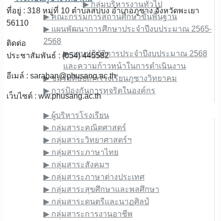
▶︎ กลุ่มบริหารงานทั่วไป
ที่อยู่ : 318 หมู่ที่ 10 ตำบลสบบง อำเภอภูซาง จังหวัดพะเยา
▶︎ คณะกรรมการสถานศึกษาขั้นพื้นฐาน
56110
▶︎ แผนพัฒนาการศึกษาประจำปีงบประมาณ 2565-
2568
ติดต่อ
▶︎ แผนปฏิบัติการประจำปีงบประมาณ 2568
ประชาสัมพันธ์ : (054) 445582
และความก้าวหน้าในการดำเนินงาน
อีเมล์ :
saraban@phusang.ac.th
▶︎ ชมรมศิษย์เก่าโรงเรียนภูซางวิทยาคม
▶︎ การป้องกันการทุจริตในองค์กร
เว็บไซต์ : ww.phusang.ac.th
ข้อมูลบุคลากร
▶︎ ผู้บริหารโรงเรียน
▶︎ กลุ่มสาระคณิตศาสตร์
▶︎ กลุ่มสาระวิทยาศาสตร์ฯ
▶︎ กลุ่มสาระภาษาไทย
▶︎ กลุ่มสาระสังคมฯ
▶︎ กลุ่มสาระภาษาต่างประเทศ
▶︎ กลุ่มสาระสุขศึกษาและพลศึกษา
▶︎ กลุ่มสาระดนตรีและนาฏศิลป์
▶︎ กลุ่มสาระการงานอาชีพ