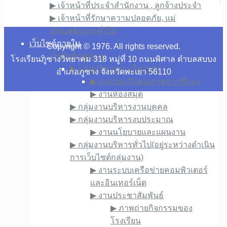
▶︎ เจ้าหน้าที่ประจำสำนักงาน , ลูกจ้างประจำ
▶︎ เจ้าหน้าที่รักษาความปลอดภัย, แม่
บ้าน,พนักงานทั่วไป
เว็บไซต์ภายใน
Copyright © 1976. All rights reserved.
เว็บไซต์กลุ่มงาน
โรงเรียนภูซางวิทยาคม 318 หมู่ที่ 10 ถนนพิศาล ตำบลสบบง
▶︎ กลุ่มบริหารงานวิชาการ
อำเภอภูซาง จังหวัดพะเยา 56110
▶︎ งานประกันคุณภาพการศึกษา
▶︎ งานห้องสมุด
▶︎ กลุ่มงานบริหารงานบุคคล
▶︎ กลุ่มงานบริหารงบประมาณ
▶︎ งานนโยบายและแผนงาน
▶︎ กลุ่มงานบริหารทั่วไป(อยู่ระหว่างดำเนิน
การเว็บไซต์กลุ่มงาน)
▶︎ งานระบบเครือข่ายคอมพิวเตอร์
และอินเทอร์เน็ต
▶︎ งานประชาสัมพันธ์
▶︎ ภาพถ่ายกิจกรรมของ
โรงเรียน