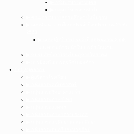
▶︎ กลุ่มบริหารงานบุคล
▶︎ กลุ่มบริหารงานทั่วไป
▶︎ คณะกรรมการสถานศึกษาขั้นพื้นฐาน
▶︎ แผนพัฒนาการศึกษาประจำปีงบประมาณ 2565-
2568
▶︎ แผนปฏิบัติการประจำปีงบประมาณ 2568
และความก้าวหน้าในการดำเนินงาน
▶︎ ชมรมศิษย์เก่าโรงเรียนภูซางวิทยาคม
▶︎ การป้องกันการทุจริตในองค์กร
ข้อมูลบุคลากร
▶︎ ผู้บริหารโรงเรียน
▶︎ กลุ่มสาระคณิตศาสตร์
▶︎ กลุ่มสาระวิทยาศาสตร์ฯ
▶︎ กลุ่มสาระภาษาไทย
▶︎ กลุ่มสาระสังคมฯ
▶︎ กลุ่มสาระภาษาต่างประเทศ
▶︎ กลุ่มสาระสุขศึกษาและพลศึกษา
▶︎ กลุ่มสาระดนตรีและนาฏศิลป์