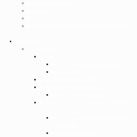
▶︎ กลุ่มสาระการงานอาชีพ
▶︎ ครูแนะแนว
▶︎ เจ้าหน้าที่ประจำสำนักงาน , ลูกจ้างประจำ
▶︎ เจ้าหน้าที่รักษาความปลอดภัย, แม่บ้าน,พนักงาน
ทั่วไป
เว็บไซต์ภายใน
เว็บไซต์กลุ่มงาน
▶︎ กลุ่มบริหารงานวิชาการ
▶︎ งานประกันคุณภาพการศึกษา
▶︎ งานห้องสมุด
▶︎ กลุ่มงานบริหารงานบุคคล
▶︎ กลุ่มงานบริหารงบประมาณ
▶︎ งานนโยบายและแผนงาน
▶︎ กลุ่มงานบริหารทั่วไป(อยู่ระหว่างดำเนิน
การเว็บไซต์กลุ่มงาน)
▶︎ งานระบบเครือข่ายคอมพิวเตอร์และ
อินเทอร์เน็ต
▶︎ งานประชาสัมพันธ์