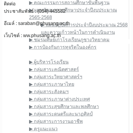
▶︎ คณะกรรมการสถานศึกษาขั้นพื้นฐาน
ติดต่อ
▶︎ แผนพัฒนาการศึกษาประจำปีงบประมาณ
ประชาสัมพันธ์ : (054) 445582
2565-2568
อีเมล์ :
saraban@phusang.ac.th
▶︎ แผนปฏิบัติการประจำปีงบประมาณ 2568
และความก้าวหน้าในการดำเนินงาน
เว็บไซต์ : ww.phusang.ac.th
▶︎ ชมรมศิษย์เก่าโรงเรียนภูซางวิทยาคม
▶︎ การป้องกันการทุจริตในองค์กร
ข้อมูลบุคลากร
▶︎ ผู้บริหารโรงเรียน
▶︎ กลุ่มสาระคณิตศาสตร์
▶︎ กลุ่มสาระวิทยาศาสตร์ฯ
▶︎ กลุ่มสาระภาษาไทย
▶︎ กลุ่มสาระสังคมฯ
▶︎ กลุ่มสาระภาษาต่างประเทศ
▶︎ กลุ่มสาระสุขศึกษาและพลศึกษา
▶︎ กลุ่มสาระดนตรีและนาฏศิลป์
▶︎ กลุ่มสาระการงานอาชีพ
▶︎ ครูแนะแนว