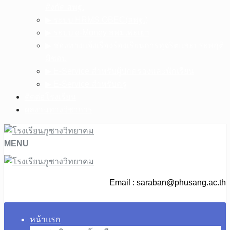
สังกัด สพฐ.
▶︎ ระบบ HRMS.OBEC(สพฐ.)
▶︎ ระบบ e-Money สพม.พะเยา
▶︎ ช่องทางแจ้งเรื่องร้องเรียนการทุจริตและประพฤติ
มิชอบ
▶︎ E-Service สำหรับผู้ปกครองและนักเรียน
▶︎ E-Service สำหรับครู
ติดต่อโรงเรียน
ผลงานทางวิชาการ
MENU
Email :
saraban@phusang.ac.th
หน้าแรก