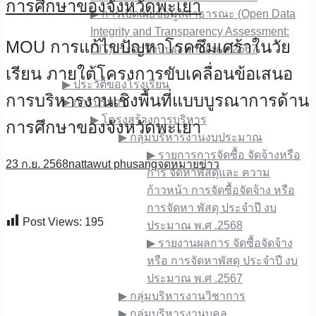
การศึกษาของจังหวัดพะเยา
▶︎ การเปิดเผยข้อมูลสาธารณะ (Open Data
Integrity and Transparency Assessment:
MOU การแก้ไขปัญหาโรคซึมเศร้าในวัย
OIT)ประจำปีงบประมาณ พ.ศ.2567
เกี่ยวกับเรา
เรียน ภายใต้โครงการขับเคลื่อนข้อเสนอ
▶︎ ประวัติของโรงเรียน
การบริหารงานเชิงพื้นที่แบบบูรณาการด้าน
▶︎ การบริหาร
▶︎ โครงสร้างการบริหาร
การศึกษาของจังหวัดพะเยา
▶︎ กลุ่มบริหารงานงบประมาณ
▶︎ รายการการจัดซื้อ จัดจ้างหรือ
23 ก.ย. 2568
nattawut phusang
จดหมายข่าว
การ จัดหาพัสดุและ ความ
ก้าวหน้า การจัดซื้อจัดจ้าง หรือ
การจัดหา พัสดุ ประจําปี งบ
Post Views:
195
ประมาณ พ.ศ .2568
▶︎ รายงานผลการ จัดซื้อจัดจ้าง
หรือ การจัดหาพัสดุ ประจําปี งบ
ประมาณ พ.ศ .2567
▶︎ กลุ่มบริหารงานวิชาการ
▶︎ กลุ่มบริหารงานบุคล