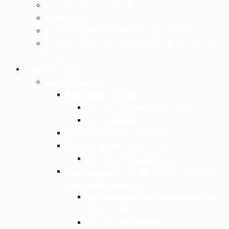
▶︎ กลุ่มสาระการงานอาชีพ
▶︎ ครูแนะแนว
▶︎ เจ้าหน้าที่ประจำสำนักงาน , ลูกจ้างประจำ
▶︎ เจ้าหน้าที่รักษาความปลอดภัย, แม่บ้าน,พนักงาน
ทั่วไป
เว็บไซต์ภายใน
เว็บไซต์กลุ่มงาน
▶︎ กลุ่มบริหารงานวิชาการ
▶︎ งานประกันคุณภาพการศึกษา
▶︎ งานห้องสมุด
▶︎ กลุ่มงานบริหารงานบุคคล
▶︎ กลุ่มงานบริหารงบประมาณ
▶︎ งานนโยบายและแผนงาน
▶︎ กลุ่มงานบริหารทั่วไป(อยู่ระหว่างดำเนิน
การเว็บไซต์กลุ่มงาน)
▶︎ งานระบบเครือข่ายคอมพิวเตอร์และ
อินเทอร์เน็ต
▶︎ งานประชาสัมพันธ์