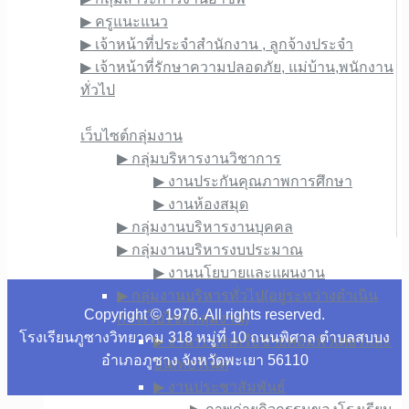
▶︎ ครูแนะแนว
▶︎ เจ้าหน้าที่ประจำสำนักงาน , ลูกจ้างประจำ
▶︎ เจ้าหน้าที่รักษาความปลอดภัย, แม่บ้าน,พนักงาน
ทั่วไป
เว็บไซต์ภายใน
เว็บไซต์กลุ่มงาน
▶︎ กลุ่มบริหารงานวิชาการ
▶︎ งานประกันคุณภาพการศึกษา
▶︎ งานห้องสมุด
▶︎ กลุ่มงานบริหารงานบุคคล
▶︎ กลุ่มงานบริหารงบประมาณ
▶︎ งานนโยบายและแผนงาน
▶︎ กลุ่มงานบริหารทั่วไป(อยู่ระหว่างดำเนิน
Copyright © 1976. All rights reserved.
การเว็บไซต์กลุ่มงาน)
โรงเรียนภูซางวิทยาคม 318 หมู่ที่ 10 ถนนพิศาล ตำบลสบบง
▶︎ งานระบบเครือข่ายคอมพิวเตอร์และ
อำเภอภูซาง จังหวัดพะเยา 56110
อินเทอร์เน็ต
▶︎ งานประชาสัมพันธ์