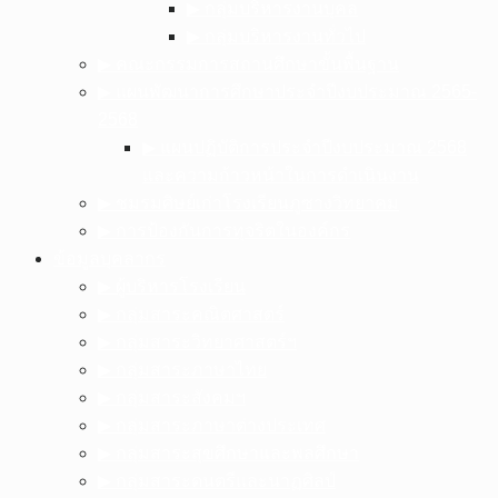
▶︎ กลุ่มบริหารงานบุคล
▶︎ กลุ่มบริหารงานทั่วไป
▶︎ คณะกรรมการสถานศึกษาขั้นพื้นฐาน
▶︎ แผนพัฒนาการศึกษาประจำปีงบประมาณ 2565-
2568
▶︎ แผนปฏิบัติการประจำปีงบประมาณ 2568
และความก้าวหน้าในการดำเนินงาน
▶︎ ชมรมศิษย์เก่าโรงเรียนภูซางวิทยาคม
▶︎ การป้องกันการทุจริตในองค์กร
ข้อมูลบุคลากร
▶︎ ผู้บริหารโรงเรียน
▶︎ กลุ่มสาระคณิตศาสตร์
▶︎ กลุ่มสาระวิทยาศาสตร์ฯ
▶︎ กลุ่มสาระภาษาไทย
▶︎ กลุ่มสาระสังคมฯ
▶︎ กลุ่มสาระภาษาต่างประเทศ
▶︎ กลุ่มสาระสุขศึกษาและพลศึกษา
▶︎ กลุ่มสาระดนตรีและนาฏศิลป์