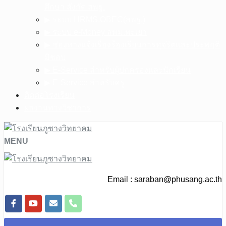
ศึกษา สังกัด สพฐ.
▶︎ ระบบ HRMS.OBEC(สพฐ.)
▶︎ ระบบ e-Money สพม.พะเยา
▶︎ ช่องทางแจ้งเรื่องร้องเรียนการทุจริตและประพฤติ
มิชอบ
▶︎ E-Service สำหรับผู้ปกครองและนักเรียน
▶︎ E-Service สำหรับครู
ติดต่อโรงเรียน
ผลงานทางวิชาการ
MENU
Email :
saraban@phusang.ac.th