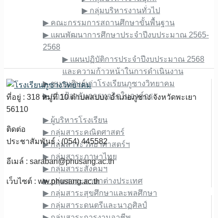
▶︎ กลุ่มบริหารงานทั่วไป
▶︎ คณะกรรมการสถานศึกษาขั้นพื้นฐาน
▶︎ แผนพัฒนาการศึกษาประจำปีงบประมาณ 2565-
2568
▶︎ แผนปฏิบัติการประจำปีงบประมาณ 2568
และความก้าวหน้าในการดำเนินงาน
▶︎ ชมรมศิษย์เก่าโรงเรียนภูซางวิทยาคม
▶︎ การป้องกันการทุจริตในองค์กร
ที่อยู่ : 318 หมู่ที่ 10 ตำบลสบบง อำเภอภูซาง จังหวัดพะเยา
ข้อมูลบุคลากร
56110
▶︎ ผู้บริหารโรงเรียน
ติดต่อ
▶︎ กลุ่มสาระคณิตศาสตร์
ประชาสัมพันธ์ : (054) 445582
▶︎ กลุ่มสาระวิทยาศาสตร์ฯ
▶︎ กลุ่มสาระภาษาไทย
อีเมล์ :
saraban@phusang.ac.th
▶︎ กลุ่มสาระสังคมฯ
▶︎ กลุ่มสาระภาษาต่างประเทศ
เว็บไซต์ : ww.phusang.ac.th
▶︎ กลุ่มสาระสุขศึกษาและพลศึกษา
▶︎ กลุ่มสาระดนตรีและนาฏศิลป์
▶︎ กลุ่มสาระการงานอาชีพ