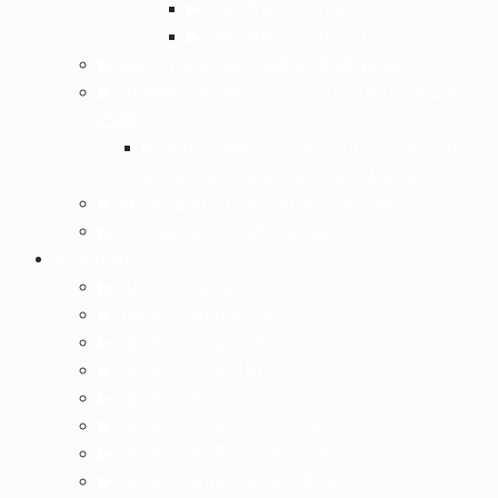
▶︎ กลุ่มบริหารงานบุคล
▶︎ กลุ่มบริหารงานทั่วไป
▶︎ คณะกรรมการสถานศึกษาขั้นพื้นฐาน
▶︎ แผนพัฒนาการศึกษาประจำปีงบประมาณ 2565-
2568
▶︎ แผนปฏิบัติการประจำปีงบประมาณ 2568
และความก้าวหน้าในการดำเนินงาน
▶︎ ชมรมศิษย์เก่าโรงเรียนภูซางวิทยาคม
▶︎ การป้องกันการทุจริตในองค์กร
ข้อมูลบุคลากร
▶︎ ผู้บริหารโรงเรียน
▶︎ กลุ่มสาระคณิตศาสตร์
▶︎ กลุ่มสาระวิทยาศาสตร์ฯ
▶︎ กลุ่มสาระภาษาไทย
▶︎ กลุ่มสาระสังคมฯ
▶︎ กลุ่มสาระภาษาต่างประเทศ
▶︎ กลุ่มสาระสุขศึกษาและพลศึกษา
▶︎ กลุ่มสาระดนตรีและนาฏศิลป์