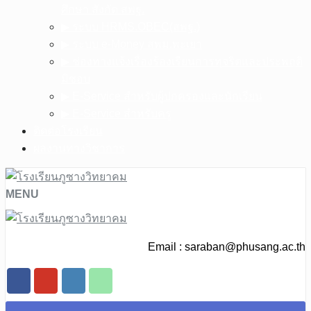
ศึกษา สังกัด สพฐ.
▶︎ ระบบ HRMS.OBEC(สพฐ.)
▶︎ ระบบ e-Money สพม.พะเยา
▶︎ ช่องทางแจ้งเรื่องร้องเรียนการทุจริตและประพฤติ
มิชอบ
▶︎ E-Service สำหรับผู้ปกครองและนักเรียน
▶︎ E-Service สำหรับครู
ติดต่อโรงเรียน
ผลงานทางวิชาการ
MENU
Email :
saraban@phusang.ac.th