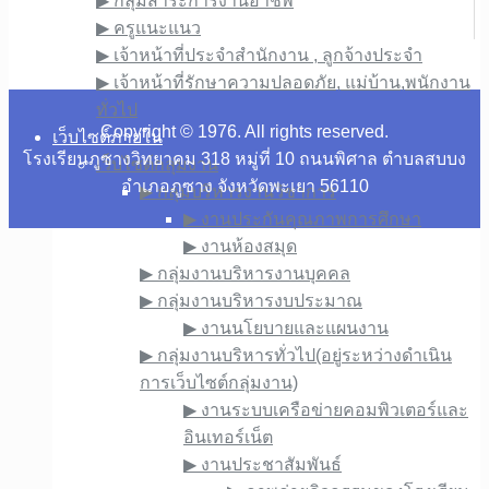
▶︎ กลุ่มสาระการงานอาชีพ
▶︎ ครูแนะแนว
▶︎ เจ้าหน้าที่ประจำสำนักงาน , ลูกจ้างประจำ
▶︎ เจ้าหน้าที่รักษาความปลอดภัย, แม่บ้าน,พนักงาน
ทั่วไป
Copyright © 1976. All rights reserved.
เว็บไซต์ภายใน
โรงเรียนภูซางวิทยาคม 318 หมู่ที่ 10 ถนนพิศาล ตำบลสบบง
เว็บไซต์กลุ่มงาน
อำเภอภูซาง จังหวัดพะเยา 56110
▶︎ กลุ่มบริหารงานวิชาการ
▶︎ งานประกันคุณภาพการศึกษา
▶︎ งานห้องสมุด
▶︎ กลุ่มงานบริหารงานบุคคล
▶︎ กลุ่มงานบริหารงบประมาณ
▶︎ งานนโยบายและแผนงาน
▶︎ กลุ่มงานบริหารทั่วไป(อยู่ระหว่างดำเนิน
การเว็บไซต์กลุ่มงาน)
▶︎ งานระบบเครือข่ายคอมพิวเตอร์และ
อินเทอร์เน็ต
▶︎ งานประชาสัมพันธ์