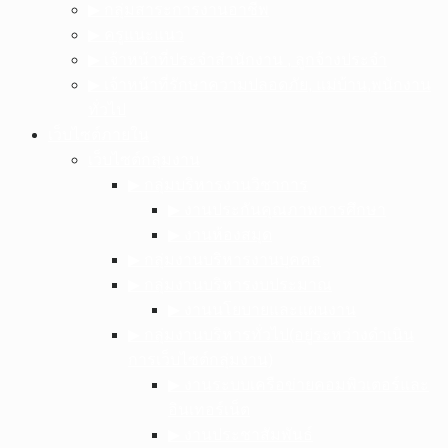
▶︎ กลุ่มสาระการงานอาชีพ
▶︎ ครูแนะแนว
▶︎ เจ้าหน้าที่ประจำสำนักงาน , ลูกจ้างประจำ
▶︎ เจ้าหน้าที่รักษาความปลอดภัย, แม่บ้าน,พนักงาน
ทั่วไป
เว็บไซต์ภายใน
เว็บไซต์กลุ่มงาน
▶︎ กลุ่มบริหารงานวิชาการ
▶︎ งานประกันคุณภาพการศึกษา
▶︎ งานห้องสมุด
▶︎ กลุ่มงานบริหารงานบุคคล
▶︎ กลุ่มงานบริหารงบประมาณ
▶︎ งานนโยบายและแผนงาน
▶︎ กลุ่มงานบริหารทั่วไป(อยู่ระหว่างดำเนิน
การเว็บไซต์กลุ่มงาน)
▶︎ งานระบบเครือข่ายคอมพิวเตอร์และ
อินเทอร์เน็ต
▶︎ งานประชาสัมพันธ์