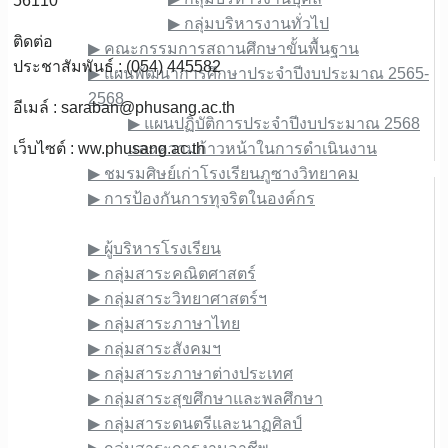
56110
▶︎ กลุ่มบริหารงานทั่วไป
ติดต่อ
▶︎ คณะกรรมการสถานศึกษาขั้นพื้นฐาน
ประชาสัมพันธ์ : (054) 445582
▶︎ แผนพัฒนาการศึกษาประจำปีงบประมาณ 2565-
2568
อีเมล์ :
saraban@phusang.ac.th
▶︎ แผนปฏิบัติการประจำปีงบประมาณ 2568
เว็บไซต์ : ww.phusang.ac.th
และความก้าวหน้าในการดำเนินงาน
▶︎ ชมรมศิษย์เก่าโรงเรียนภูซางวิทยาคม
▶︎ การป้องกันการทุจริตในองค์กร
ข้อมูลบุคลากร
▶︎ ผู้บริหารโรงเรียน
▶︎ กลุ่มสาระคณิตศาสตร์
▶︎ กลุ่มสาระวิทยาศาสตร์ฯ
▶︎ กลุ่มสาระภาษาไทย
▶︎ กลุ่มสาระสังคมฯ
▶︎ กลุ่มสาระภาษาต่างประเทศ
▶︎ กลุ่มสาระสุขศึกษาและพลศึกษา
▶︎ กลุ่มสาระดนตรีและนาฏศิลป์