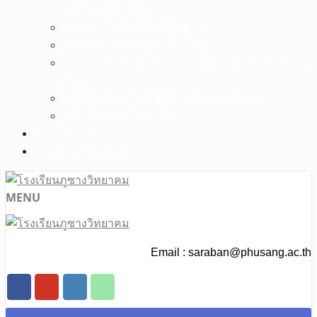
ศึกษา สังกัด สพฐ.
▶︎ ระบบ HRMS.OBEC(สพฐ.)
▶︎ ระบบ e-Money สพม.พะเยา
▶︎ ช่องทางแจ้งเรื่องร้องเรียนการทุจริตและประพฤติ
มิชอบ
▶︎ E-Service สำหรับผู้ปกครองและนักเรียน
▶︎ E-Service สำหรับครู
ติดต่อโรงเรียน
ผลงานทางวิชาการ
MENU
Email :
saraban@phusang.ac.th