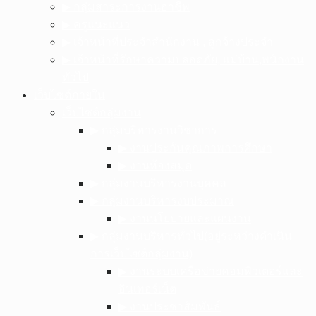
▶︎ กลุ่มสาระการงานอาชีพ
▶︎ ครูแนะแนว
▶︎ เจ้าหน้าที่ประจำสำนักงาน , ลูกจ้างประจำ
▶︎ เจ้าหน้าที่รักษาความปลอดภัย, แม่บ้าน,พนักงาน
ทั่วไป
เว็บไซต์ภายใน
เว็บไซต์กลุ่มงาน
▶︎ กลุ่มบริหารงานวิชาการ
▶︎ งานประกันคุณภาพการศึกษา
▶︎ งานห้องสมุด
▶︎ กลุ่มงานบริหารงานบุคคล
▶︎ กลุ่มงานบริหารงบประมาณ
▶︎ งานนโยบายและแผนงาน
▶︎ กลุ่มงานบริหารทั่วไป(อยู่ระหว่างดำเนิน
การเว็บไซต์กลุ่มงาน)
▶︎ งานระบบเครือข่ายคอมพิวเตอร์และ
อินเทอร์เน็ต
▶︎ งานประชาสัมพันธ์