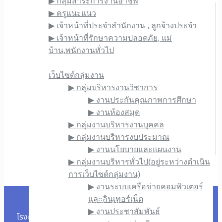
▶︎ กลุ่มสาระการงานอาชีพ
▶︎ ครูแนะแนว
▶︎ เจ้าหน้าที่ประจำสำนักงาน , ลูกจ้างประจำ
▶︎ เจ้าหน้าที่รักษาความปลอดภัย, แม่
บ้าน,พนักงานทั่วไป
เว็บไซต์ภายใน
เว็บไซต์กลุ่มงาน
▶︎ กลุ่มบริหารงานวิชาการ
▶︎ งานประกันคุณภาพการศึกษา
▶︎ งานห้องสมุด
▶︎ กลุ่มงานบริหารงานบุคคล
▶︎ กลุ่มงานบริหารงบประมาณ
▶︎ งานนโยบายและแผนงาน
▶︎ กลุ่มงานบริหารทั่วไป(อยู่ระหว่างดำเนิน
การเว็บไซต์กลุ่มงาน)
▶︎ งานระบบเครือข่ายคอมพิวเตอร์
และอินเทอร์เน็ต
Copyright © 1976. All rights reserved.
▶︎ งานประชาสัมพันธ์
โรงเรียนภูซางวิทยาคม 318 หมู่ที่ 10 ถนนพิศาล ตำบลสบบง