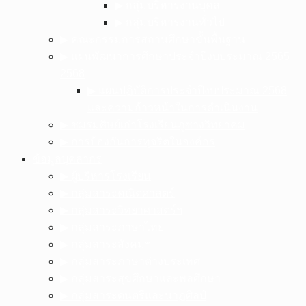
▶︎ กลุ่มบริหารงานบุคล
▶︎ กลุ่มบริหารงานทั่วไป
▶︎ คณะกรรมการสถานศึกษาขั้นพื้นฐาน
▶︎ แผนพัฒนาการศึกษาประจำปีงบประมาณ 2565-
2568
▶︎ แผนปฏิบัติการประจำปีงบประมาณ 2568
และความก้าวหน้าในการดำเนินงาน
▶︎ ชมรมศิษย์เก่าโรงเรียนภูซางวิทยาคม
▶︎ การป้องกันการทุจริตในองค์กร
ข้อมูลบุคลากร
▶︎ ผู้บริหารโรงเรียน
▶︎ กลุ่มสาระคณิตศาสตร์
▶︎ กลุ่มสาระวิทยาศาสตร์ฯ
▶︎ กลุ่มสาระภาษาไทย
▶︎ กลุ่มสาระสังคมฯ
▶︎ กลุ่มสาระภาษาต่างประเทศ
▶︎ กลุ่มสาระสุขศึกษาและพลศึกษา
▶︎ กลุ่มสาระดนตรีและนาฏศิลป์