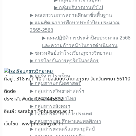
▶︎ กลุ่มบริหารงานทั่วไป
▶︎ คณะกรรมการสถานศึกษาขั้นพื้นฐาน
▶︎ แผนพัฒนาการศึกษาประจำปีงบประมาณ
2565-2568
▶︎ แผนปฏิบัติการประจำปีงบประมาณ 2568
และความก้าวหน้าในการดำเนินงาน
▶︎ ชมรมศิษย์เก่าโรงเรียนภูซางวิทยาคม
▶︎ การป้องกันการทุจริตในองค์กร
ข้อมูลบุคลากร
▶︎ ผู้บริหารโรงเรียน
ที่อยู่ : 318 หมู่ที่ 10 ตำบลสบบง อำเภอภูซาง จังหวัดพะเยา 56110
▶︎ กลุ่มสาระคณิตศาสตร์
ติดต่อ
▶︎ กลุ่มสาระวิทยาศาสตร์ฯ
ประชาสัมพันธ์ : (054) 445582
▶︎ กลุ่มสาระภาษาไทย
▶︎ กลุ่มสาระสังคมฯ
อีเมล์ :
saraban@phusang.ac.th
▶︎ กลุ่มสาระภาษาต่างประเทศ
▶︎ กลุ่มสาระสุขศึกษาและพลศึกษา
เว็บไซต์ : ww.phusang.ac.th
▶︎ กลุ่มสาระดนตรีและนาฏศิลป์