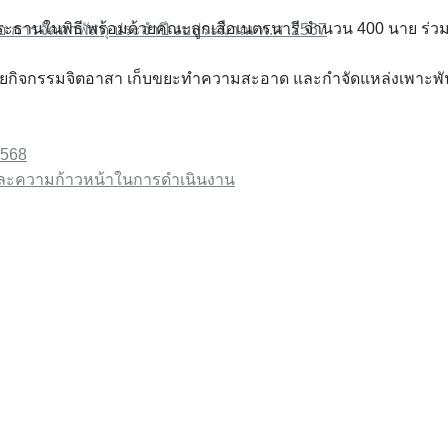
 ประธาน​ใน​พิธี​ พร้อมด้วยคณะ​ลูก​เสือเนตรนารี​ จำนวน​ 400​ นาย​ 
รือ การจัดหาพัสดุ ประจําปี งบประมาณ พ.ศ .2567
้วย​กิจกรรม​จิตอาสา​ เก็บขยะทำความสะอาด​ และกำจัดแหล่ง​เพาะพันธุ
2568
และความก้าวหน้าในการดำเนินงาน