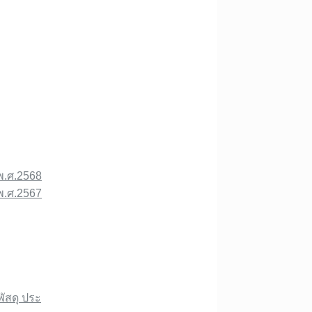
พ.ศ.2568
พ.ศ.2567
พัสดุ ประ