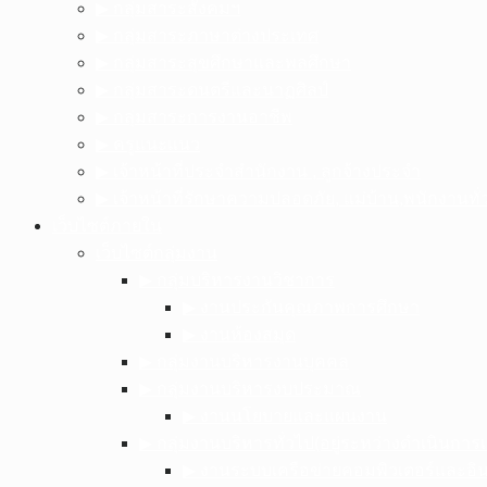
▶︎ กลุ่มสาระสังคมฯ
▶︎ กลุ่มสาระภาษาต่างประเทศ
▶︎ กลุ่มสาระสุขศึกษาและพลศึกษา
▶︎ กลุ่มสาระดนตรีและนาฏศิลป์
▶︎ กลุ่มสาระการงานอาชีพ
▶︎ ครูแนะแนว
▶︎ เจ้าหน้าที่ประจำสำนักงาน , ลูกจ้างประจำ
▶︎ เจ้าหน้าที่รักษาความปลอดภัย, แม่บ้าน,พนักงานทั่
เว็บไซต์ภายใน
เว็บไซต์กลุ่มงาน
▶︎ กลุ่มบริหารงานวิชาการ
▶︎ งานประกันคุณภาพการศึกษา
▶︎ งานห้องสมุด
▶︎ กลุ่มงานบริหารงานบุคคล
▶︎ กลุ่มงานบริหารงบประมาณ
▶︎ งานนโยบายและแผนงาน
▶︎ กลุ่มงานบริหารทั่วไป(อยู่ระหว่างดำเนินการเ
▶︎ งานระบบเครือข่ายคอมพิวเตอร์และอิน