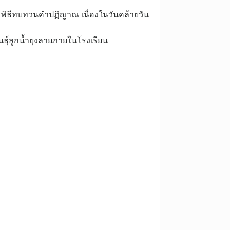
ร่วม​พิธีทบทวนคำปฏิญาณ​ เนื่องในวันคล้ายวัน
์​ลูกน้ำ​ยุงลาย​ภายใน​โรงเรียน