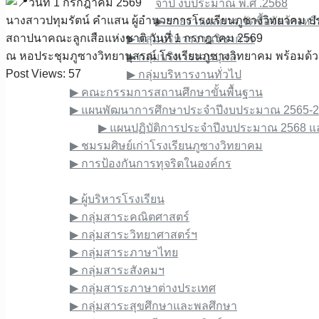
​วันที่​ 1 กรกฎาคม​ 2569
จําปี งบประมาณ พ.ศ .2568
นางสาว​ปทุม​รัตน์​ คำ​แสน​ ผู้​อำนวยการ​โรงเรียน​ภูซาง​วิทยาคม​
▶︎ รายงานผลการ จัดซื้อจัดจ้างห
สถาปนาคณะลูกเสือแห่งชาติ​ วันที่​ 1 กรกฎาคม​ 2569​
▶︎ กลุ่มบริหารงานวิชาการ
ณ​ หอประชุม​ภูซาง​วิทยา​นุสรณ์​ โรงเรียน​ภูซาง​วิทยาคม​ พร้อมด
▶︎ กลุ่มบริหารงานบุคล
Post Views:
57
▶︎ กลุ่มบริหารงานทั่วไป
▶︎ คณะกรรมการสถานศึกษาขั้นพื้นฐาน
▶︎ แผนพัฒนาการศึกษาประจำปีงบประมาณ 2565-
▶︎ แผนปฏิบัติการประจำปีงบประมาณ 2568 
▶︎ ชมรมศิษย์เก่าโรงเรียนภูซางวิทยาคม
▶︎ การป้องกันการทุจริตในองค์กร
ข้อมูลบุคลากร
▶︎ ผู้บริหารโรงเรียน
▶︎ กลุ่มสาระคณิตศาสตร์
▶︎ กลุ่มสาระวิทยาศาสตร์ฯ
▶︎ กลุ่มสาระภาษาไทย
▶︎ กลุ่มสาระสังคมฯ
▶︎ กลุ่มสาระภาษาต่างประเทศ
▶︎ กลุ่มสาระสุขศึกษาและพลศึกษา