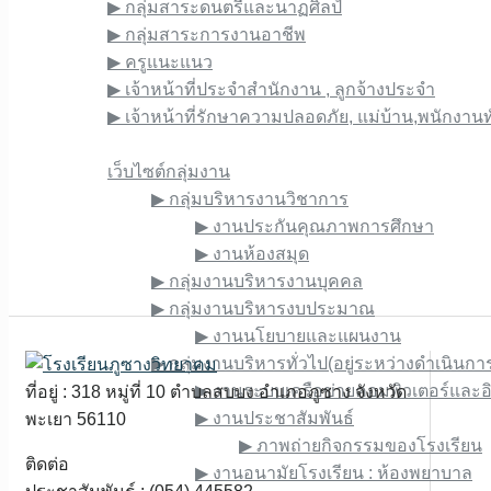
▶︎ กลุ่มสาระดนตรีและนาฏศิลป์
▶︎ กลุ่มสาระการงานอาชีพ
▶︎ ครูแนะแนว
▶︎ เจ้าหน้าที่ประจำสำนักงาน , ลูกจ้างประจำ
▶︎ เจ้าหน้าที่รักษาความปลอดภัย, แม่บ้าน,พนักงานท
เว็บไซต์ภายใน
เว็บไซต์กลุ่มงาน
▶︎ กลุ่มบริหารงานวิชาการ
▶︎ งานประกันคุณภาพการศึกษา
▶︎ งานห้องสมุด
▶︎ กลุ่มงานบริหารงานบุคคล
▶︎ กลุ่มงานบริหารงบประมาณ
▶︎ งานนโยบายและแผนงาน
▶︎ กลุ่มงานบริหารทั่วไป(อยู่ระหว่างดำเนินกา
▶︎ งานระบบเครือข่ายคอมพิวเตอร์และอิ
ที่อยู่ : 318 หมู่ที่ 10 ตำบลสบบง อำเภอภูซาง จังหวัด
▶︎ งานประชาสัมพันธ์
พะเยา 56110
▶︎ ภาพถ่ายกิจกรรมของโรงเรียน
ติดต่อ
▶︎ งานอนามัยโรงเรียน : ห้องพยาบาล