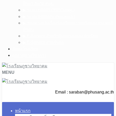
ศึกษา สังกัด สพฐ.
▶︎ ระบบ HRMS.OBEC(สพฐ.)
▶︎ ระบบ e-Money สพม.พะเยา
▶︎ ช่องทางแจ้งเรื่องร้องเรียนการทุจริตและประพฤติ
มิชอบ
▶︎ E-Service สำหรับผู้ปกครองและนักเรียน
▶︎ E-Service สำหรับครู
ติดต่อโรงเรียน
ผลงานทางวิชาการ
MENU
Email :
saraban@phusang.ac.th
หน้าแรก