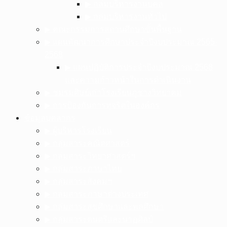
▶︎ กลุ่มบริหารงานบุคล
▶︎ กลุ่มบริหารงานทั่วไป
▶︎ คณะกรรมการสถานศึกษาขั้นพื้นฐาน
▶︎ แผนพัฒนาการศึกษาประจำปีงบประมาณ 2565-
2568
▶︎ แผนปฏิบัติการประจำปีงบประมาณ 2568
และความก้าวหน้าในการดำเนินงาน
▶︎ ชมรมศิษย์เก่าโรงเรียนภูซางวิทยาคม
▶︎ การป้องกันการทุจริตในองค์กร
ข้อมูลบุคลากร
▶︎ ผู้บริหารโรงเรียน
▶︎ กลุ่มสาระคณิตศาสตร์
▶︎ กลุ่มสาระวิทยาศาสตร์ฯ
▶︎ กลุ่มสาระภาษาไทย
▶︎ กลุ่มสาระสังคมฯ
▶︎ กลุ่มสาระภาษาต่างประเทศ
▶︎ กลุ่มสาระสุขศึกษาและพลศึกษา
▶︎ กลุ่มสาระดนตรีและนาฏศิลป์