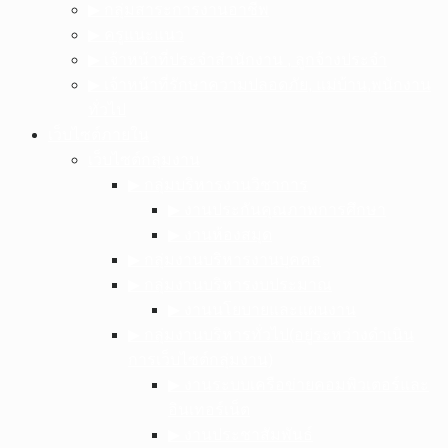
▶︎ กลุ่มสาระการงานอาชีพ
▶︎ ครูแนะแนว
▶︎ เจ้าหน้าที่ประจำสำนักงาน , ลูกจ้างประจำ
▶︎ เจ้าหน้าที่รักษาความปลอดภัย, แม่บ้าน,พนักงาน
ทั่วไป
เว็บไซต์ภายใน
เว็บไซต์กลุ่มงาน
▶︎ กลุ่มบริหารงานวิชาการ
▶︎ งานประกันคุณภาพการศึกษา
▶︎ งานห้องสมุด
▶︎ กลุ่มงานบริหารงานบุคคล
▶︎ กลุ่มงานบริหารงบประมาณ
▶︎ งานนโยบายและแผนงาน
▶︎ กลุ่มงานบริหารทั่วไป(อยู่ระหว่างดำเนิน
การเว็บไซต์กลุ่มงาน)
▶︎ งานระบบเครือข่ายคอมพิวเตอร์และ
อินเทอร์เน็ต
▶︎ งานประชาสัมพันธ์