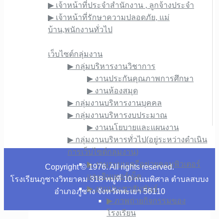
▶︎ เจ้าหน้าที่ประจำสำนักงาน , ลูกจ้างประจำ
▶︎ เจ้าหน้าที่รักษาความปลอดภัย, แม่
บ้าน,พนักงานทั่วไป
เว็บไซต์ภายใน
เว็บไซต์กลุ่มงาน
▶︎ กลุ่มบริหารงานวิชาการ
▶︎ งานประกันคุณภาพการศึกษา
▶︎ งานห้องสมุด
▶︎ กลุ่มงานบริหารงานบุคคล
▶︎ กลุ่มงานบริหารงบประมาณ
▶︎ งานนโยบายและแผนงาน
▶︎ กลุ่มงานบริหารทั่วไป(อยู่ระหว่างดำเนิน
การเว็บไซต์กลุ่มงาน)
▶︎ งานระบบเครือข่ายคอมพิวเตอร์
Copyright © 1976. All rights reserved.
และอินเทอร์เน็ต
โรงเรียนภูซางวิทยาคม 318 หมู่ที่ 10 ถนนพิศาล ตำบลสบบง
▶︎ งานประชาสัมพันธ์
อำเภอภูซาง จังหวัดพะเยา 56110
▶︎ ภาพถ่ายกิจกรรมของ
โรงเรียน