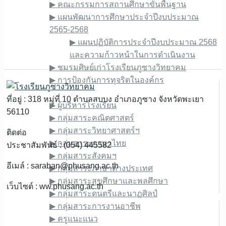
▶︎ คณะกรรมการสถานศึกษาขั้นพื้นฐาน
▶︎ แผนพัฒนาการศึกษาประจำปีงบประมาณ
2565-2568
▶︎ แผนปฏิบัติการประจำปีงบประมาณ 2568
และความก้าวหน้าในการดำเนินงาน
▶︎ ชมรมศิษย์เก่าโรงเรียนภูซางวิทยาคม
▶︎ การป้องกันการทุจริตในองค์กร
ข้อมูลบุคลากร
ที่อยู่ : 318 หมู่ที่ 10 ตำบลสบบง อำเภอภูซาง จังหวัดพะเยา
▶︎ ผู้บริหารโรงเรียน
56110
▶︎ กลุ่มสาระคณิตศาสตร์
▶︎ กลุ่มสาระวิทยาศาสตร์ฯ
ติดต่อ
▶︎ กลุ่มสาระภาษาไทย
ประชาสัมพันธ์ : (054) 445582
▶︎ กลุ่มสาระสังคมฯ
อีเมล์ :
saraban@phusang.ac.th
▶︎ กลุ่มสาระภาษาต่างประเทศ
▶︎ กลุ่มสาระสุขศึกษาและพลศึกษา
เว็บไซต์ : ww.phusang.ac.th
▶︎ กลุ่มสาระดนตรีและนาฏศิลป์
▶︎ กลุ่มสาระการงานอาชีพ
▶︎ ครูแนะแนว