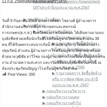
11 ก.ย. 2568
nattawut phusang
ข่าวสาร
Integrity and Transparency Assessment:
OIT)ประจำปีงบประมาณ พ.ศ.2567
เกี่ยวกับเรา
▶︎ ประวัติของโรงเรียน
วันที่​ 9​ กันยายน​ 2568 นางสาวพัชยา ไชยวงศ์ ผู้อำนวยการ
▶︎ การบริหาร
สำนักงานธนาคารเพื่อการเกษตรและสหกรณ์
▶︎ โครงสร้างการบริหาร
การเกษตร(ธ.ก.ส.)​ จังหวัดพะเยา​ พร้อมคณะ​ ได้เดินทาง​มามอบ
▶︎ กลุ่มบริหารงานงบประมาณ
ถุงยังชีพช่วยเหลือนักเรียนโรงเรียน​ภูซาง​วิทยาคม​จำนวน​ 38​
▶︎ รายการการจัดซื้อ จัดจ้าง
คน​ ที่ได้รับผลกระทบจากภัยน้ำท่วม​(พายุวิภา) โดยมี​นางสาว​
หรือการ จัดหาพัสดุและ ความ
ปทุม​รัตน์​ คำ​แสน​ ผู้​อำนวยการ​โรงเรียน​ภูซาง​วิทยาคม​ พร้อม
ก้าวหน้า การจัดซื้อจัดจ้าง หรือ
ด้วย​นายวุฒิ​ชัย​ ยา​วิ​ไชย​ รอง​ผู้​อำนวยการ​โรงเรียน​ เป็น​ผู้​ประสาน
การจัดหา พัสดุ ประจําปี งบ
งาน​ อำนวยความสะดวก​ และร่วมพิธี​มอบถุง​ยังชีพ​ในครั้งนี้​ ณ​
ประมาณ พ.ศ .2568
ห้องประชุม​รัตน​ปัญญา​โรง​เรียนภูซาง​วิทยาคม
▶︎ รายงานผลการ จัดซื้อจัดจ้าง
Post Views:
300
หรือ การจัดหาพัสดุ ประจําปี
งบประมาณ พ.ศ .2567
▶︎ กลุ่มบริหารงานวิชาการ
▶︎ กลุ่มบริหารงานบุคล
▶︎ กลุ่มบริหารงานทั่วไป