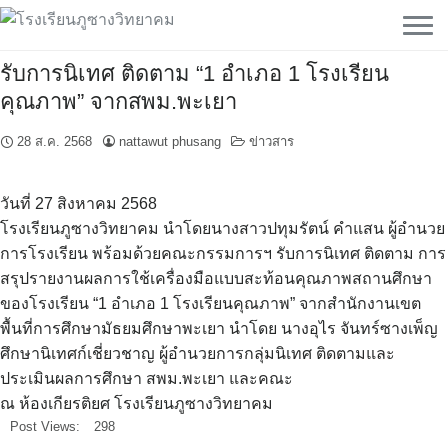
Skip
to
content
รับการ​นิเทศ​ ติดตาม​ “1 อำเภอ 1 โรงเรียน
คุณภาพ” จากสพม.พะเยา​
28 ส.ค. 2568
nattawut phusang
ข่าวสาร
วันที่​ 27​ สิงหาคม​ 2568​
โรงเรียน​ภูซาง​วิทยาคม​ นำโดย​นางสาว​ปทุม​รัตน์​ คำ​แสน​ ผู้​อำนวย
การ​โรงเรียน​ พร้อมด้วย​คณะ​กรรม​การฯ​ รับการ​นิเทศ​ ติดตาม​ การ
สรุปรายงานผลการใช้เครื่องมือแบบสะท้อนคุณภาพสถานศึกษา
ของโรงเรียน “1 อำเภอ 1 โรงเรียนคุณภาพ” จาก​สำนักงาน​เขต​
พื้นที่​การศึกษา​มัธยมศึกษา​พะเยา​ นำโดย​ นางอุไร​ จันทร์​ซางเพ็ญ​
ศึกษา​นิเทศ​ก์​เชี่ยวชาญ​ ผู้​อำนวยการ​กลุ่ม​นิเทศ​ ติดตาม​และ​
ประเมินผล​การศึกษา​ สพม.พะเยา และคณะ
ณ​ ห้อง​เกียรติยศ​ โรง​เรียนภูซาง​วิทยาคม
Post Views:
298