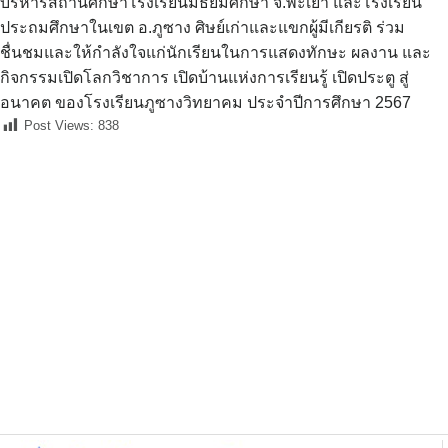
บริหาร​สถานศึกษา​โรงเรียนมัธยม​ศึกษา​ จ.พะเยา​ และโรงเรียน​
ประถม​ศึกษา​ใน​เขต​ อ.ภูซาง​ ศิษย์เก่า​และแขกผู้​มีเกียรติ​ ร่วม
ชื่นชม​และให้กำลังใจ​แก่นักเรียน​ในการแสดง​ทักษะ​ ผลงาน​ และ
กิจกรรม​เปิดโลกวิชาการ​ เปิดบ้านแห่งการเรียนรู้​ เปิดประตู​ สู่
อนาคต​ ​ของ​โรงเรียน​ภูซาง​วิทยาคม​ ประจำ​ปีการศึกษา​ 2567
Post Views:
838