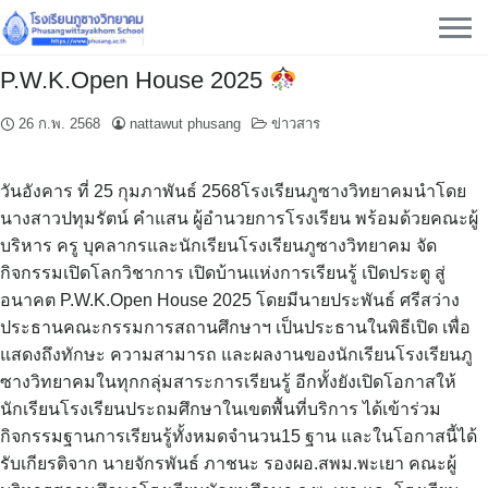
Skip
to
content
P.W.K.​Open House 2025
26 ก.พ. 2568
nattawut phusang
ข่าวสาร
วันอังคาร​ ที่​ 25 กุมภาพันธ์​ 2568โรงเรียน​ภูซาง​วิทยาคม​นำโดย​
นางสาว​ปทุม​รัตน์​ คำ​แสน​ ผู้​อำนวยการ​โรงเรียน​ พร้อมด้วย​คณะ​ผู้
บริหาร​ ครู​ บุคลากร​และ​นักเรียน​โรงเรียน​ภูซาง​วิทยาคม​ จัด
กิจกรรม​เปิดโลกวิชาการ​ เปิดบ้านแห่งการเรียนรู้​ เปิดประตู​ สู่
อนาคต​ P.W.K.​Open House 2025​ โดยมีนาย​ประพันธ์​ ศรี​สว่าง​
ประธาน​คณะกรรมการ​สถานศึกษา​ฯ​ เป็น​ประธาน​ใน​พิธี​เปิด​​ เพื่อ​
แสดงถึงทักษะ​ ความสามารถ​ และผลงาน​ของนักเรียนโรงเรีย​น​ภู
ซาง​วิทยาคม​ในทุกกลุ่ม​สาระ​การเรียนรู้​ อีกทั้งยังเปิดโอกาส​ให้
นักเรียนโรงเรียน​ประถม​ศึกษา​ในเขตพื้นที่​บริการ​ ได้เข้าร่วม
กิจกรรมฐาน​การเรียน​รู้ทั้งหมดจำนวน15​ ฐาน​ และในโอกาส​นี้​ได้
รับเกียรติ​จาก​ นายจักรพันธ์​ ภาชนะ​ รองผอ.สพม.พะเยา​ คณะผู้