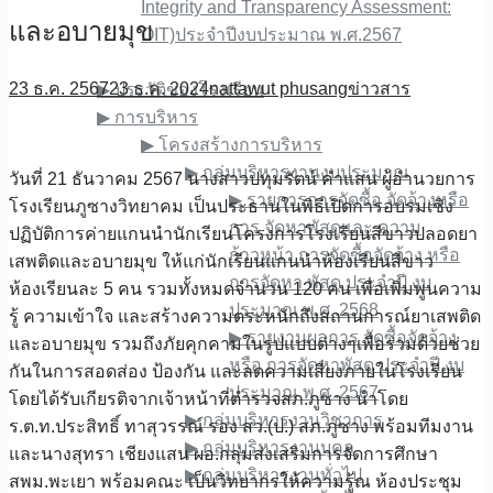
Integrity and Transparency Assessment:
และ​อบายมุข
OIT)ประจำปีงบประมาณ พ.ศ.2567
เกี่ยวกับเรา
23 ธ.ค. 2567
23 ธ.ค. 2024
nattawut phusang
ข่าวสาร
▶︎ ประวัติของโรงเรียน
▶︎ การบริหาร
▶︎ โครงสร้างการบริหาร
▶︎ กลุ่มบริหารงานงบประมาณ
วันที่​ 21​ ธันวาคม​ 2567​ นางสาว​ปทุม​รัตน์​ คำ​แสน​ ผู้​อำนวยการ​
▶︎ รายการการจัดซื้อ จัดจ้างหรือ
โรงเรียน​ภูซาง​วิทยาคม​ เป็น​ประธาน​ใน​พิธี​เปิด​การอบรม​เชิง​
การ จัดหาพัสดุและ ความ
ปฏิบัติการ​ค่ายแกนนำ​นักเรียน​โครงการ​โรงเรียน​สีขาว​ปลอด​ยา
ก้าวหน้า การจัดซื้อจัดจ้าง หรือ
เสพติด​และ​อบายมุข​ ให้แก่​นักเรียนแกนนำ​ห้องเรียน​สีขาว​
การจัดหา พัสดุ ประจําปี งบ
ห้องเรียนละ​ 5 คน​ รวมทั้งหมดจำนวน​ 120 คน​ เพื่อเพิ่มพูนความ
ประมาณ พ.ศ .2568
รู้​ ความเข้าใจ​ และสร้างความตระหนัก​ถึงสถานการณ์​ยาเสพติด​
▶︎ รายงานผลการ จัดซื้อจัดจ้าง
และอบายมุข​ รวมถึงภัยคุกคาม​ในรูปแบบ​ต่างๆเพื่อร่วมด้วยช่วย
หรือ การจัดหาพัสดุ ประจําปี งบ
กันในการสอดส่อง​ ป้องกัน​ และลดความเสี่ยงภายในโรงเรียน​
ประมาณ พ.ศ .2567
โดย​ได้รับเกียรติ​จาก​เจ้าหน้าที่​ตำรวจ​สภ.ภูซาง​ นำโดย​
▶︎ กลุ่มบริหารงานวิชาการ
ร.ต.ท.ประสิทธิ์ ทาสุวรรณ์ รอง สว.(ป.) สภ.ภูซาง​ พร้อมทีมงาน
▶︎ กลุ่มบริหารงานบุคล
และ​นางสุทรา เชียงแสน ผอ.กลุ่มส่งเสริมการจัดการศึกษา
▶︎ กลุ่มบริหารงานทั่วไป
สพม.พะเยา​ พร้อมคณะ​ เป็น​วิทยากร​ให้ความรู้​ณ​ ห้องประชุม​