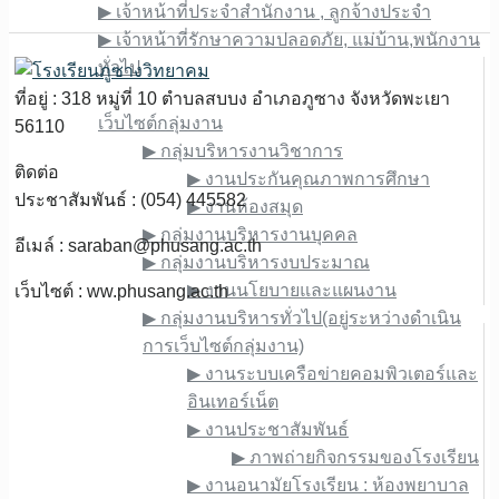
▶︎ เจ้าหน้าที่ประจำสำนักงาน , ลูกจ้างประจำ
▶︎ เจ้าหน้าที่รักษาความปลอดภัย, แม่บ้าน,พนักงาน
ทั่วไป
เว็บไซต์ภายใน
ที่อยู่ : 318 หมู่ที่ 10 ตำบลสบบง อำเภอภูซาง จังหวัดพะเยา
เว็บไซต์กลุ่มงาน
56110
▶︎ กลุ่มบริหารงานวิชาการ
ติดต่อ
▶︎ งานประกันคุณภาพการศึกษา
ประชาสัมพันธ์ : (054) 445582
▶︎ งานห้องสมุด
▶︎ กลุ่มงานบริหารงานบุคคล
อีเมล์ :
saraban@phusang.ac.th
▶︎ กลุ่มงานบริหารงบประมาณ
▶︎ งานนโยบายและแผนงาน
เว็บไซต์ : ww.phusang.ac.th
▶︎ กลุ่มงานบริหารทั่วไป(อยู่ระหว่างดำเนิน
การเว็บไซต์กลุ่มงาน)
▶︎ งานระบบเครือข่ายคอมพิวเตอร์และ
อินเทอร์เน็ต
▶︎ งานประชาสัมพันธ์
▶︎ ภาพถ่ายกิจกรรมของโรงเรียน
▶︎ งานอนามัยโรงเรียน : ห้องพยาบาล