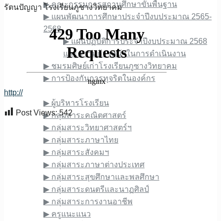
▶︎ คณะกรรมการสถานศึกษาขั้นพื้นฐาน
รัตน​ปัญญา​ โรง​เรียนภูซาง​วิทยาคม​
▶︎ แผนพัฒนาการศึกษาประจำปีงบประมาณ 2565-
2568
▶︎ แผนปฏิบัติการประจำปีงบประมาณ 2568
และความก้าวหน้าในการดำเนินงาน
▶︎ ชมรมศิษย์เก่าโรงเรียนภูซางวิทยาคม
▶︎ การป้องกันการทุจริตในองค์กร
ข้อมูลบุคลากร
http://
▶︎ ผู้บริหารโรงเรียน
Post Views:
542
▶︎ กลุ่มสาระคณิตศาสตร์
▶︎ กลุ่มสาระวิทยาศาสตร์ฯ
▶︎ กลุ่มสาระภาษาไทย
▶︎ กลุ่มสาระสังคมฯ
▶︎ กลุ่มสาระภาษาต่างประเทศ
▶︎ กลุ่มสาระสุขศึกษาและพลศึกษา
▶︎ กลุ่มสาระดนตรีและนาฏศิลป์
▶︎ กลุ่มสาระการงานอาชีพ
▶︎ ครูแนะแนว