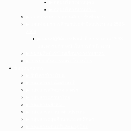
▶︎ กลุ่มบริหารงานบุคล
▶︎ กลุ่มบริหารงานทั่วไป
▶︎ คณะกรรมการสถานศึกษาขั้นพื้นฐาน
▶︎ แผนพัฒนาการศึกษาประจำปีงบประมาณ 2565-
2568
▶︎ แผนปฏิบัติการประจำปีงบประมาณ 2568
และความก้าวหน้าในการดำเนินงาน
▶︎ ชมรมศิษย์เก่าโรงเรียนภูซางวิทยาคม
▶︎ การป้องกันการทุจริตในองค์กร
ข้อมูลบุคลากร
▶︎ ผู้บริหารโรงเรียน
▶︎ กลุ่มสาระคณิตศาสตร์
▶︎ กลุ่มสาระวิทยาศาสตร์ฯ
▶︎ กลุ่มสาระภาษาไทย
▶︎ กลุ่มสาระสังคมฯ
▶︎ กลุ่มสาระภาษาต่างประเทศ
▶︎ กลุ่มสาระสุขศึกษาและพลศึกษา
▶︎ กลุ่มสาระดนตรีและนาฏศิลป์