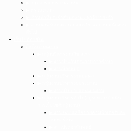
▶︎ กลุ่มสาระการงานอาชีพ
▶︎ ครูแนะแนว
▶︎ เจ้าหน้าที่ประจำสำนักงาน , ลูกจ้างประจำ
▶︎ เจ้าหน้าที่รักษาความปลอดภัย, แม่บ้าน,พนักงาน
ทั่วไป
เว็บไซต์ภายใน
เว็บไซต์กลุ่มงาน
▶︎ กลุ่มบริหารงานวิชาการ
▶︎ งานประกันคุณภาพการศึกษา
▶︎ งานห้องสมุด
▶︎ กลุ่มงานบริหารงานบุคคล
▶︎ กลุ่มงานบริหารงบประมาณ
▶︎ งานนโยบายและแผนงาน
▶︎ กลุ่มงานบริหารทั่วไป(อยู่ระหว่างดำเนิน
การเว็บไซต์กลุ่มงาน)
▶︎ งานระบบเครือข่ายคอมพิวเตอร์และ
อินเทอร์เน็ต
▶︎ งานประชาสัมพันธ์