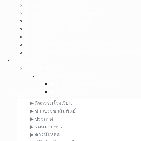
▶︎ กลุ่มสาระภาษาต่างประเทศ
▶︎ กลุ่มสาระสุขศึกษาและพลศึกษา
▶︎ กลุ่มสาระดนตรีและนาฏศิลป์
▶︎ กลุ่มสาระการงานอาชีพ
▶︎ ครูแนะแนว
▶︎ เจ้าหน้าที่ประจำสำนักงาน , ลูกจ้างประจำ
▶︎ เจ้าหน้าที่รักษาความปลอดภัย, แม่บ้าน,พนักงานทั่ว
เว็บไซต์ภายใน
เว็บไซต์กลุ่มงาน
▶︎ กลุ่มบริหารงานวิชาการ
▶︎ งานประกันคุณภาพการศึกษา
▶︎ งานห้องสมุด
หน้าแรก
▶︎ กลุ่มงานบริหารงานบุคคล
▶︎ กิจกรรมโรงเรียน
▶︎ กลุ่มงานบริหารงบประมาณ
▶︎ ข่าวประชาสัมพันธ์
▶︎ งานนโยบายและแผนงาน
▶︎ ประกาศ
▶︎ กลุ่มงานบริหารทั่วไป(อยู่ระหว่างดำเนินการเว
▶︎ จดหมายข่าว
▶︎ งานระบบเครือข่ายคอมพิวเตอร์และอินเ
▶︎ ดาวน์โหลด
▶︎ งานประชาสัมพันธ์