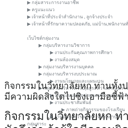
▶︎ กลุ่มสาระการงานอาชีพ
▶︎ ครูแนะแนว
▶︎ เจ้าหน้าที่ประจำสำนักงาน , ลูกจ้างประจำ
▶︎ เจ้าหน้าที่รักษาความปลอดภัย, แม่บ้าน,พนักงานทั
เว็บไซต์ภายใน
เว็บไซต์กลุ่มงาน
▶︎ กลุ่มบริหารงานวิชาการ
▶︎ งานประกันคุณภาพการศึกษา
▶︎ งานห้องสมุด
▶︎ กลุ่มงานบริหารงานบุคคล
▶︎ กลุ่มงานบริหารงบประมาณ
▶︎ งานนโยบายและแผนงาน
กิจกรรมในวิทยาลัยหก ท่านทั้งปว
▶︎ กลุ่มงานบริหารทั่วไป(อยู่ระหว่างดำเนินการ
มีความผิดสิ่งใดไปชิงเอามือชี้ฟ้า
▶︎ งานระบบเครือข่ายคอมพิวเตอร์และอิ
▶︎ งานประชาสัมพันธ์
▶︎ ภาพถ่ายกิจกรรมของโรงเรียน
กิจกรรมในวิทยาลัยหก ท่า
▶︎ งานอนามัยโรงเรียน : ห้องพยาบาล
กลุ่มสาระ