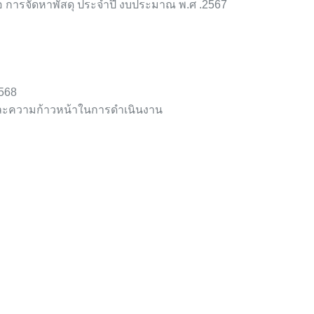
ือ การจัดหาพัสดุ ประจําปี งบประมาณ พ.ศ .2567
ชอบ
568
และความก้าวหน้าในการดำเนินงาน