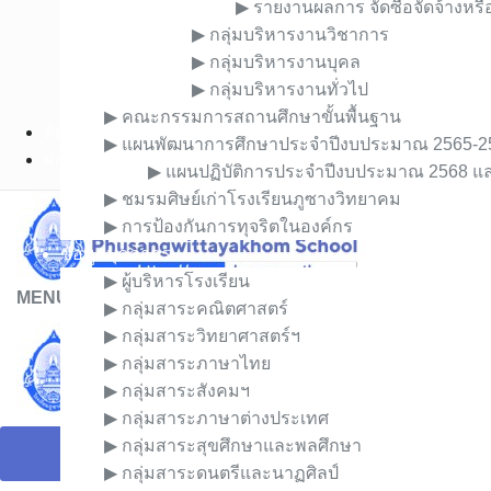
▶︎ รายงานผลการ จัดซื้อจัดจ้างหร
▶︎ ระบบ e-Money สพม.พะเยา
▶︎ กลุ่มบริหารงานวิชาการ
▶︎ ช่องทางแจ้งเรื่องร้องเรียนการทุจริตและประพฤติมิ
▶︎ กลุ่มบริหารงานบุคล
▶︎ E-Service สำหรับผู้ปกครองและนักเรียน
▶︎ กลุ่มบริหารงานทั่วไป
▶︎ E-Service สำหรับครู
▶︎ คณะกรรมการสถานศึกษาขั้นพื้นฐาน
ติดต่อโรงเรียน
▶︎ แผนพัฒนาการศึกษาประจำปีงบประมาณ 2565-2
ผลงานทางวิชาการ
▶︎ แผนปฏิบัติการประจำปีงบประมาณ 2568 
▶︎ ชมรมศิษย์เก่าโรงเรียนภูซางวิทยาคม
▶︎ การป้องกันการทุจริตในองค์กร
ข้อมูลบุคลากร
▶︎ ผู้บริหารโรงเรียน
MENU
▶︎ กลุ่มสาระคณิตศาสตร์
▶︎ กลุ่มสาระวิทยาศาสตร์ฯ
▶︎ กลุ่มสาระภาษาไทย
▶︎ กลุ่มสาระสังคมฯ
▶︎ กลุ่มสาระภาษาต่างประเทศ
▶︎ กลุ่มสาระสุขศึกษาและพลศึกษา
▶︎ กลุ่มสาระดนตรีและนาฏศิลป์