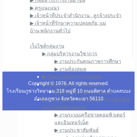
▶︎ กลุ่มสาระการงานอาชีพ
▶︎ ครูแนะแนว
▶︎ เจ้าหน้าที่ประจำสำนักงาน , ลูกจ้างประจำ
▶︎ เจ้าหน้าที่รักษาความปลอดภัย, แม่
บ้าน,พนักงานทั่วไป
เว็บไซต์ภายใน
เว็บไซต์กลุ่มงาน
▶︎ กลุ่มบริหารงานวิชาการ
▶︎ งานประกันคุณภาพการศึกษา
▶︎ งานห้องสมุด
▶︎ กลุ่มงานบริหารงานบุคคล
Copyright © 1976. All rights reserved.
▶︎ กลุ่มงานบริหารงบประมาณ
โรงเรียนภูซางวิทยาคม 318 หมู่ที่ 10 ถนนพิศาล ตำบลสบบง
▶︎ งานนโยบายและแผนงาน
อำเภอภูซาง จังหวัดพะเยา 56110
▶︎ กลุ่มงานบริหารทั่วไป(อยู่ระหว่างดำเนิน
การเว็บไซต์กลุ่มงาน)
▶︎ งานระบบเครือข่ายคอมพิวเตอร์
และอินเทอร์เน็ต
▶︎ งานประชาสัมพันธ์