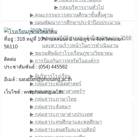
▶︎ กลุ่มบริหารงานทั่วไป
▶︎ คณะกรรมการสถานศึกษาขั้นพื้นฐาน
▶︎ แผนพัฒนาการศึกษาประจำปีงบประมาณ
2565-2568
▶︎ แผนปฏิบัติการประจำปีงบประมาณ 2568
ที่อยู่ : 318 หมู่ที่ 10 ตำบลสบบง อำเภอภูซาง จังหวัดพะเยา
และความก้าวหน้าในการดำเนินงาน
56110
▶︎ ชมรมศิษย์เก่าโรงเรียนภูซางวิทยาคม
ติดต่อ
▶︎ การป้องกันการทุจริตในองค์กร
ประชาสัมพันธ์ : (054) 445582
ข้อมูลบุคลากร
▶︎ ผู้บริหารโรงเรียน
อีเมล์ :
saraban@phusang.ac.th
▶︎ กลุ่มสาระคณิตศาสตร์
▶︎ กลุ่มสาระวิทยาศาสตร์ฯ
เว็บไซต์ : ww.phusang.ac.th
▶︎ กลุ่มสาระภาษาไทย
▶︎ กลุ่มสาระสังคมฯ
▶︎ กลุ่มสาระภาษาต่างประเทศ
▶︎ กลุ่มสาระสุขศึกษาและพลศึกษา
▶︎ กลุ่มสาระดนตรีและนาฏศิลป์