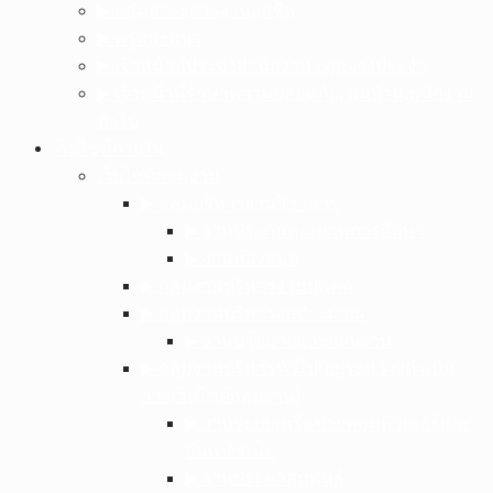
▶︎ กลุ่มสาระการงานอาชีพ
▶︎ ครูแนะแนว
▶︎ เจ้าหน้าที่ประจำสำนักงาน , ลูกจ้างประจำ
▶︎ เจ้าหน้าที่รักษาความปลอดภัย, แม่บ้าน,พนักงาน
ทั่วไป
เว็บไซต์ภายใน
เว็บไซต์กลุ่มงาน
▶︎ กลุ่มบริหารงานวิชาการ
▶︎ งานประกันคุณภาพการศึกษา
▶︎ งานห้องสมุด
▶︎ กลุ่มงานบริหารงานบุคคล
▶︎ กลุ่มงานบริหารงบประมาณ
▶︎ งานนโยบายและแผนงาน
▶︎ กลุ่มงานบริหารทั่วไป(อยู่ระหว่างดำเนิน
การเว็บไซต์กลุ่มงาน)
▶︎ งานระบบเครือข่ายคอมพิวเตอร์และ
อินเทอร์เน็ต
▶︎ งานประชาสัมพันธ์