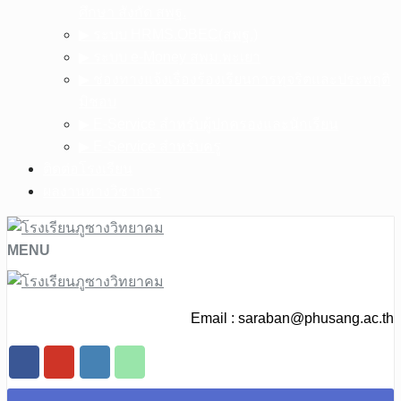
ศึกษา สังกัด สพฐ.
▶︎ ระบบ HRMS.OBEC(สพฐ.)
▶︎ ระบบ e-Money สพม.พะเยา
▶︎ ช่องทางแจ้งเรื่องร้องเรียนการทุจริตและประพฤติ
มิชอบ
▶︎ E-Service สำหรับผู้ปกครองและนักเรียน
▶︎ E-Service สำหรับครู
ติดต่อโรงเรียน
ผลงานทางวิชาการ
MENU
Email :
saraban@phusang.ac.th