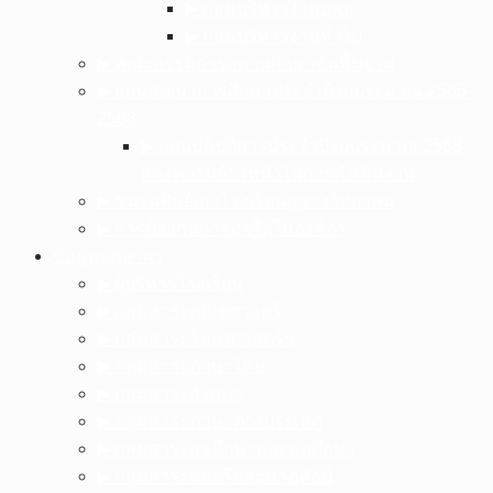
▶︎ กลุ่มบริหารงานบุคล
▶︎ กลุ่มบริหารงานทั่วไป
▶︎ คณะกรรมการสถานศึกษาขั้นพื้นฐาน
▶︎ แผนพัฒนาการศึกษาประจำปีงบประมาณ 2565-
2568
▶︎ แผนปฏิบัติการประจำปีงบประมาณ 2568
และความก้าวหน้าในการดำเนินงาน
▶︎ ชมรมศิษย์เก่าโรงเรียนภูซางวิทยาคม
▶︎ การป้องกันการทุจริตในองค์กร
ข้อมูลบุคลากร
▶︎ ผู้บริหารโรงเรียน
▶︎ กลุ่มสาระคณิตศาสตร์
▶︎ กลุ่มสาระวิทยาศาสตร์ฯ
▶︎ กลุ่มสาระภาษาไทย
▶︎ กลุ่มสาระสังคมฯ
▶︎ กลุ่มสาระภาษาต่างประเทศ
▶︎ กลุ่มสาระสุขศึกษาและพลศึกษา
▶︎ กลุ่มสาระดนตรีและนาฏศิลป์