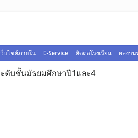
เว็บไซต์ภายใน
E-Service
ติดต่อโรงเรียน
ผลงาน
​ระดับชั้น​มัธยมศึกษา​ปี​1และ4